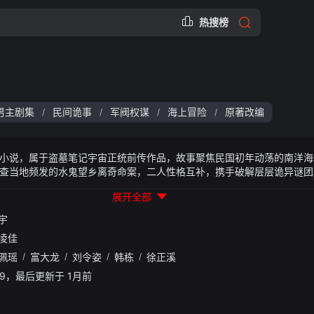
热搜榜
男主剧集
民间诡事
军阀权谋
海上冒险
原著改编
/
/
/
/
小说，属于盗墓笔记宇宙正统前传作品，故事聚焦民国初年动荡的南洋海
查当地频发的水鬼望乡离奇命案，二人性格互补，携手破解层层诡异谜团
对方依靠剧毒黄昏草暗中散播瘟疫，妄图掌控南洋海域。两人在查案途中
展开全部
，还分裂出第二人格。随着线索不断深挖，所有谜团最终都指向失踪已久
的兄弟情义，同时一步步揭开张家尘封多年的隐秘往事。
宇
凌佳
珮瑶
/
富大龙
/
刘令姿
/
韩栋
/
徐正溪
30:29，最后更新于 1月前