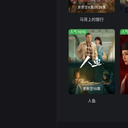
更新至6集/共29集
马背上的银行
人气:1010
人气
更新至10集
人鱼