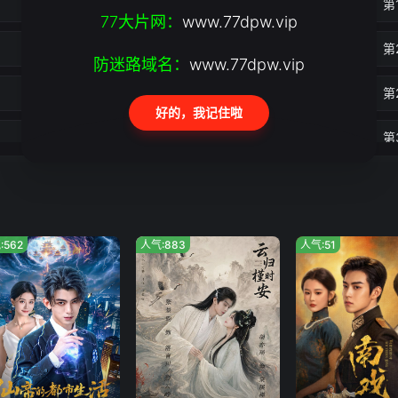
第18集
第
77大片网：
www.77dpw.vip
第22集
第
防迷路域名：
www.77dpw.vip
第26集
第
好的，我记住啦
第30集
第
:562
人气:883
人气:51