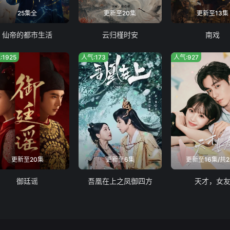
25集全
更新至20集
更新至13集
仙帝的都市生活
云归槿时安
南戏
:1925
人气:173
人气:927
更新至20集
更新至6集
更新至16集/共2
御廷谣
吾凰在上之凤御四方
天才，女