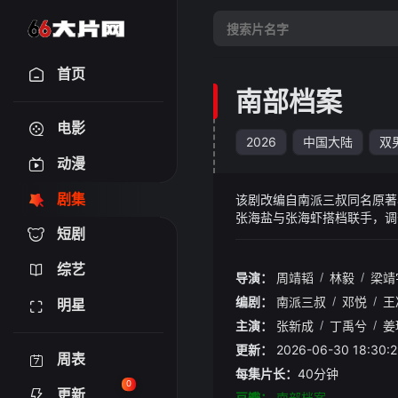
首页
南部档案
电影
2026
中国大陆
双
动漫
剧集
该剧改编自南派三叔同名原著
张海盐与张海虾搭档联手，调
短剧
意外撞见军阀莫云高的阴谋，
虾不幸身中剧毒落下终身残疾
综艺
也在险境之中见证了刻骨铭心
导演：
周靖韬
/
林毅
/
梁靖
编剧：
南派三叔
/
邓悦
/
王
明星
主演：
张新成
/
丁禹兮
/
姜
更新：
2026-06-30 18:
周表
每集片长：
40分钟
0
更新
豆瓣：
南部档案