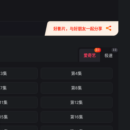
好影片，与好朋友一起分享
33
33
爱奇艺
极速
3集
第4集
7集
第8集
11集
第12集
15集
第16集