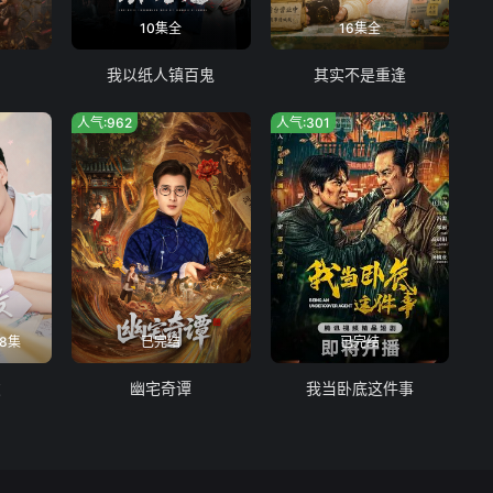
10集全
16集全
我以纸人镇百鬼
其实不是重逢
人气:962
人气:301
8集
已完结
已完结
友
幽宅奇谭
我当卧底这件事