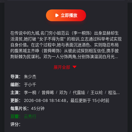
立即播放
在传说中的九城,名门穷小姐范云（李一桐饰）出身显赫却生
活清贫,她打破 "女子不得为官" 的祖训,立志通过科举考试实现
自身价值。在这个过程中,她与表面沉迷酒色、实则隐忍布局
的腹黑城主齐峥（曾舜晞饰）从彼此试探到相互信任,携手披
荆斩棘为民谋利。邓为一人分饰两角,分别饰演温润白月光郑
适与偏执反派楼启炎,三人在九城的权谋斗争中展开了一段复
展开全部
杂而动人的故事,最终范云助齐峥平天下破陈规,解决九城危机,
携手为民打造繁荣九城。
导演：
朱少杰
编剧：
于小千
主演：
李一桐
/
曾舜晞
/
邓为
/
代露娃
/
王以纶
/
程泓鑫
/
田
更新：
2026-08-08 18:14:48，最后更新于 15小时前
每集片长：
45分钟
豆瓣：
云秀行
评分：