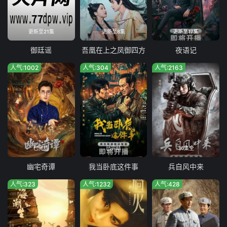
35
36
更新至21集
更新至8集
更新至17集
御廷谣
吾凰在上之凤御四方
夜语记
人气:1002
人气:304
人气:2163
已完结
已完结
36集全
幽宅奇谭
我当卧底这件事
兵自风中来
人气:323
人气:1232
人气:428