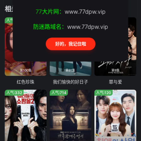
相关推荐
77大片网：
www.77dpw.vip
人气:5189
人气:56
人气:568
防迷路域名：
www.77dpw.vip
好的，我记住啦
第100集
第91集
第9集
红色珍珠
我们愉快的好日子
罪与爱
人气:332
人气:714
人气:120