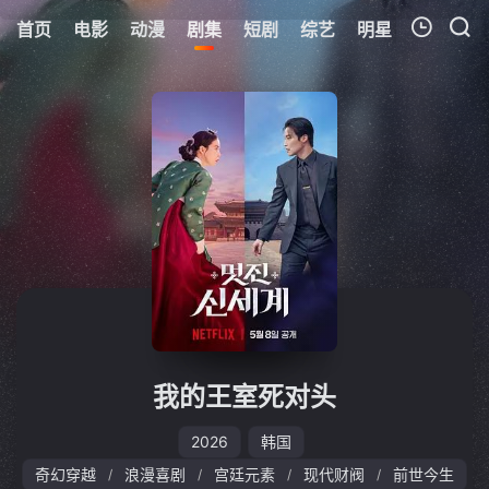
首页
电影
动漫
剧集
短剧
综艺
明星
周表
更
我的观影记录
暂无观看影片的记录
我的王室死对头
2026
韩国
奇幻穿越
浪漫喜剧
宫廷元素
现代财阀
前世今生
/
/
/
/