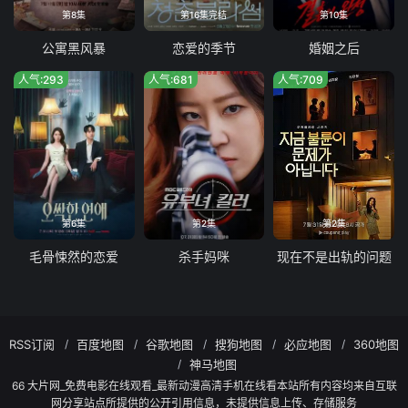
第8集
第16集完结
第10集
公寓黑风暴
恋爱的季节
婚姻之后
人气:293
人气:681
人气:709
第6集
第2集
第2集
毛骨悚然的恋爱
杀手妈咪
现在不是出轨的问题
RSS订阅
百度地图
谷歌地图
搜狗地图
必应地图
360地图
神马地图
66 大片网_免费电影在线观看_最新动漫高清手机在线看本站所有内容均来自互联
网分享站点所提供的公开引用信息，未提供信息上传、存储服务