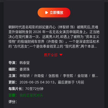
立即播放
朝鲜时代恶名昭彰的妖妃姜丹心（林智妍 饰）被赐死后,灵魂
意外穿越附身到 2026 年一名无名女演员申瑞莉身上。正当她
决心在现代重活一次、远离男人时,却遇上了被称为 “资本主义
怪物” 的极端财阀车世界（许南俊 饰）。一个是深谙宫廷权术
的 “古代恶女”,一个是信奉金钱至上的 “现代恶男”,两个本该是
死对头的 “反派”,在互相试探与利用中,意外展开了一场势均力
展开全部
敌的疯批爱情。随着剧情推进,两人逐渐发现彼此的前世今生
有着千丝万缕的联系,最终携手逆转宿命,收获圆满结局。
导演：
韩泰燮
编剧：
姜贤珠
主演：
林智妍
/
许南俊
/
张胜祖
/
李世熙
/
金玟锡
/
蔡书安
/
更新：
2026-06-25 04:30:13，最后更新于 1月前
每集片长：
70至72分钟
豆瓣：
我的王室死对头
评分：