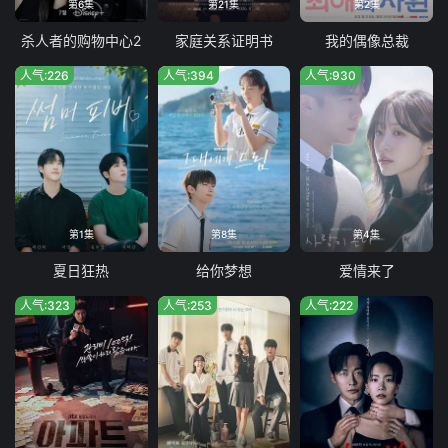
第6集
第21集
第2集
杀人者的购物中心2
家庭关系证明书
我的偶像总裁
人气:226
人气:394
人气:930
第1集
第8集
第4集
夏日狂热
给你梦想
爱情来了
人气:323
人气:253
人气:222