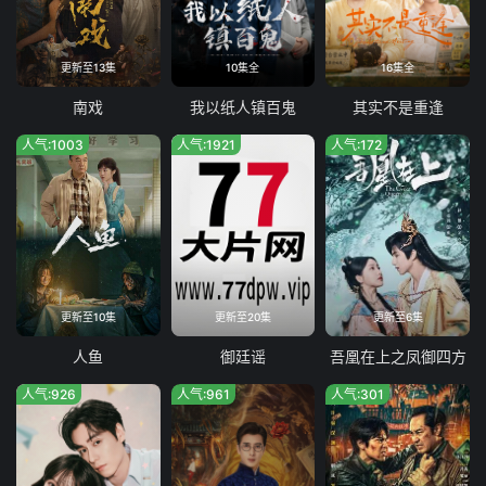
第35集
第36集
第37集
第38集
更新至13集
10集全
16集全
第39集
第40集
南戏
我以纸人镇百鬼
其实不是重逢
人气:1003
人气:1921
人气:172
更新至10集
更新至20集
更新至6集
人鱼
御廷谣
吾凰在上之凤御四方
人气:926
人气:961
人气:301