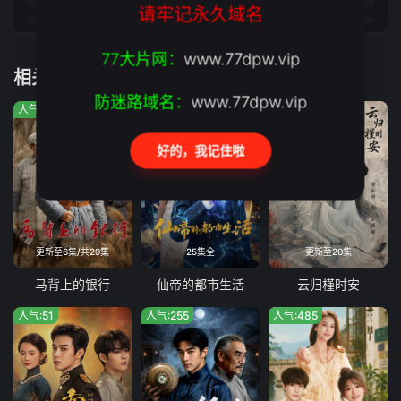
请牢记永久域名
第17集
第18集
77大片网：
www.77dpw.vip
相关推荐
第19集
第20集
防迷路域名：
www.77dpw.vip
人气:427
人气:562
人气:883
第21集
第22集
好的，我记住啦
第23集
第24集
第25集
第26集
第27集
第28集
更新至6集/共29集
25集全
更新至20集
第29集
第30集
马背上的银行
仙帝的都市生活
云归槿时安
人气:51
人气:255
人气:485
第31集
第32集
第33集
第34集