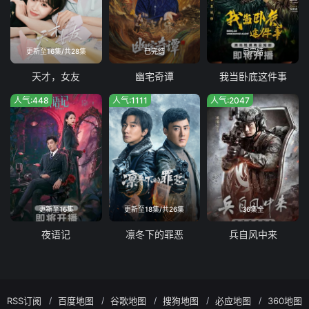
更新至16集/共28集
已完结
已完结
天才，女友
幽宅奇谭
我当卧底这件事
人气:448
人气:1111
人气:2047
更新至16集
更新至18集/共26集
36集全
夜语记
凛冬下的罪恶
兵自风中来
RSS订阅
百度地图
谷歌地图
搜狗地图
必应地图
360地图