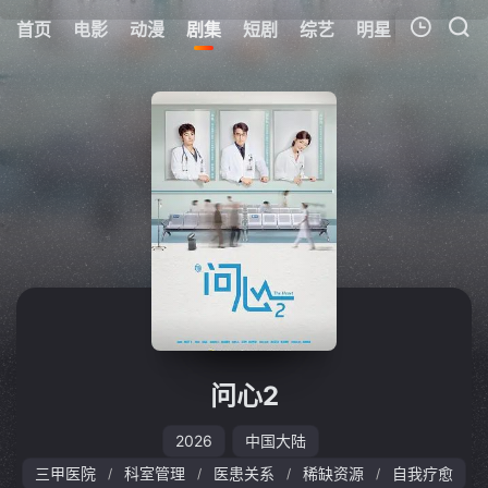
首页
电影
动漫
剧集
短剧
综艺
明星
周表
更
我的观影记录
暂无观看影片的记录
问心2
2026
中国大陆
三甲医院
科室管理
医患关系
稀缺资源
自我疗愈
/
/
/
/