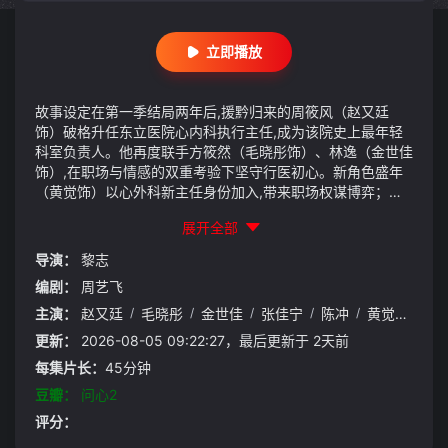
立即播放
故事设定在第一季结局两年后,援黔归来的周筱风（赵又廷
饰）破格升任东立医院心内科执行主任,成为该院史上最年轻
科室负责人。他再度联手方筱然（毛晓彤饰）、林逸（金世佳
饰）,在职场与情感的双重考验下坚守行医初心。新角色盛年
（黄觉饰）以心外科新主任身份加入,带来职场权谋博弈；医
药代表欧阳妲（张佳宁饰）的介入,为剧情注入医疗行业灰色
展开全部
地带的现实视角。剧集聚焦 40 余例三甲医院真实临床案例,
直面器官移植伦理争议、稀缺医疗资源分配、患者尊严底线等
导演：
黎志
尖锐议题,不神化医者、不刻意煽情,坦然呈现医生的疲惫、犹
编剧：
周艺飞
豫与遗憾。
主演：
赵又廷
/
毛晓彤
/
金世佳
/
张佳宁
/
陈冲
/
黄觉
/
合诗
更新：
2026-08-05 09:22:27，最后更新于 2天前
每集片长：
45分钟
豆瓣：
问心2
评分：