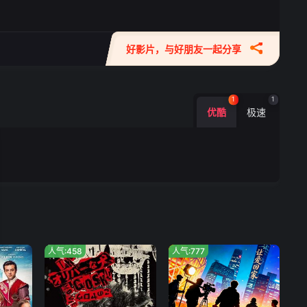
好影片，与好朋友一起分享
1
1
优酷
极速
人气:458
人气:777