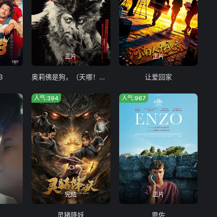
正片
正片
3
奥莉佛是狗，（天哪！！）这家伙电影版
让爱回家
人气:394
人气:967
完结
正片
灵猪降妖
恩佐