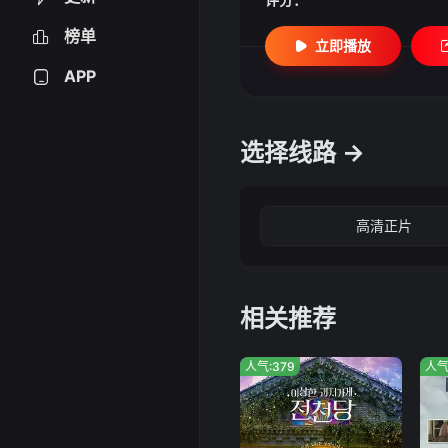
榜单
立即播放
APP
选择线路 →
高清正片
相关推荐
人气:379
人气