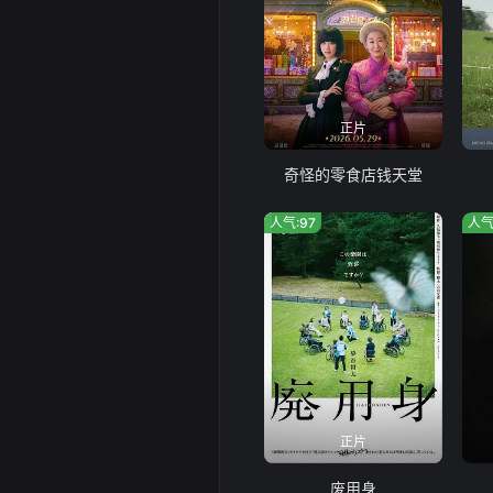
正片
奇怪的零食店钱天堂
人气:97
人气
正片
废用身