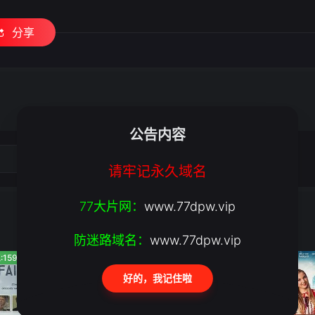
分享
公告内容
请牢记永久域名
77大片网：
www.77dpw.vip
防迷路域名：
www.77dpw.vip
:159
人气:640
人气:297
好的，我记住啦