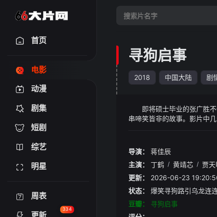
首页
寻狗启事
电影
2018
中国大陆
剧
动漫
剧集
即将硕士毕业的张广胜不慎
串啼笑皆非的故事。影片中几
短剧
路历程。
综艺
导演：
蒋佳辰
主演：
丁鹤
/
黄靖芯
/
贾天
明星
更新：
2026-06-23 19:
状态：
爆笑寻狗路引乌龙连
周表
豆瓣：
寻狗启事
334
更新
评分：