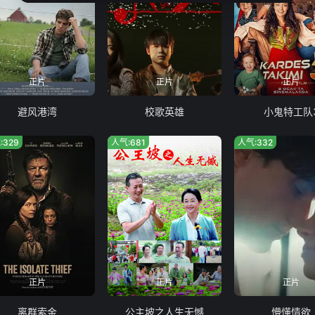
正片
正片
正片
避风港湾
校歌英雄
小鬼特工队
:329
人气:681
人气:332
正片
正片
正片
离群索金
公主坡之人生无憾
懵懂情欲