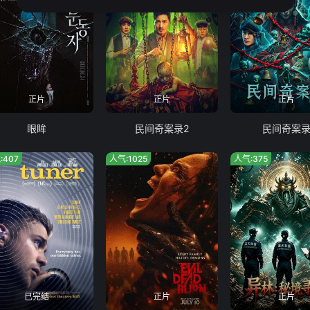
正片
正片
正片
眼眸
民间奇案录2
民间奇案
:407
人气:1025
人气:375
已完结
正片
正片