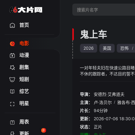
首页
鬼上车
电影
2026
美国
恐怖
/
动漫
剧集
一对年轻夫妇在快速公路目睹
不休的跟踪者，不达目的誓不
短剧
综艺
导演：
安德烈·艾弗道夫
主演：
卢·洛贝尔
/
雅各布·
明星
片长：
94分钟
更新：
2026-07-06 18:
周表
状态：
正片
0
更新
豆瓣：
鬼上车