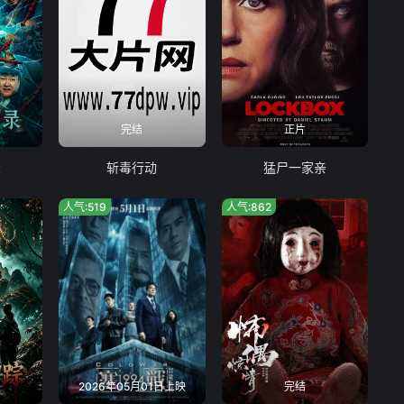
完结
正片
录
斩毒行动
猛尸一家亲
人气:519
人气:862
2026年05月01日上映
完结