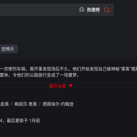
热搜榜
恐怖片
一宗惨烈车祸，离开事发现场后不久，他们开始发现自己被神秘“乘客”尾
罢休，令他们的公路旅行变成了一场噩梦。
展开全部
西皮奥
/
梅丽莎·里奥
/
德薇埃尔·约翰逊
30:04，最后更新于 1月前