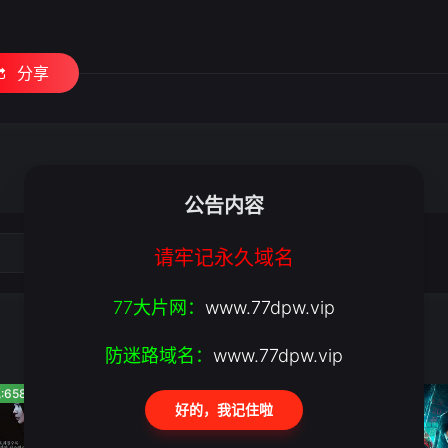
分享
公告内容
请牢记永久域名
77大片网：
www.77dpw.vip
防迷路域名：
www.77dpw.vip
:658
人气:313
人气:588
好的，我记住啦