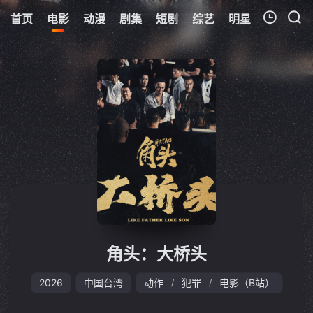
首页
电影
动漫
剧集
短剧
综艺
明星
周表
更
我的观影记录
暂无观看影片的记录
角头：大桥头
2026
中国台湾
动作
犯罪
电影（B站）
/
/