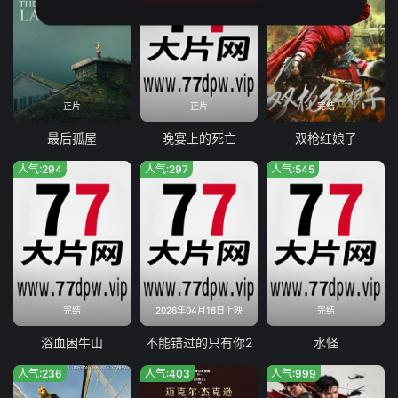
正片
正片
完结
最后孤屋
晚宴上的死亡
双枪红娘子
人气:294
人气:297
人气:545
完结
2026年04月18日上映
完结
浴血困牛山
不能错过的只有你2
水怪
人气:236
人气:403
人气:999