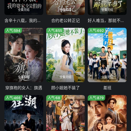
全集完结
全集完结
全集完结
含辛十八载，我的婆家全是假的
合约老公转正记
好人难当，那就不当了
人气:594
人气:855
人气:692
全集完结
全集完结
全集完结
穿旗袍的女人：旗遇
顾小姐她不装了
差班
人气:466
人气:68
人气:879