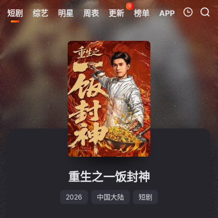
0
短剧
综艺
明星
周表
更新
榜单
APP
我的观影记录
暂无观看影片的记录
重生之一饭封神
2026
中国大陆
短剧