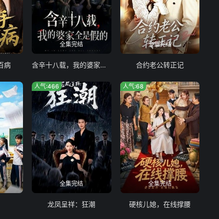
全集完结
全集完结
百病
含辛十八载，我的婆家全是假的
合约老公转正记
人气:466
人气:68
全集完结
全集完结
龙凤呈祥：狂潮
硬核儿媳，在线撑腰