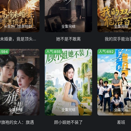
抖音、头条热门竖屏短剧,全集已完结无断更
全集完结
全集完结
高冷未婚妻，竟是顶头上司
她不是不敢离
我的双手能治
:594
人气:855
人气:692
全集完结
全集完结
全集完结
穿旗袍的女人：旗遇
顾小姐她不装了
差班