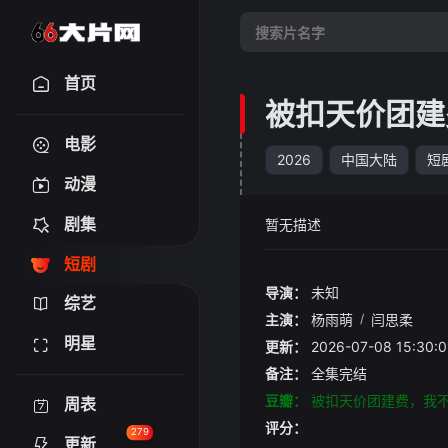
首页
被扣天价团建
电影
2026
中国大陆
短
动漫
剧集
暂无描述
短剧
导演：
未知
综艺
主演：
杨雨萌
/
闫思柔
明星
更新：
2026-07-08 15:
备注：
全集完结
豆瓣：
被扣天价团建费，我
周表
评分：
279
更新