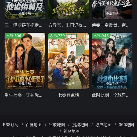
全集完结
全集完结
全集完结
三十辆冷链车拖走我的一切，他追悔莫及
方教官，出门记得装不熟
侍妾一身反骨，奈何侯爷只宠长公主
人气:506
人气:770
人气:945
全集完结
全集完结
全集完结
重生七零，守护我的小心肝妻子
七零有点恬
此时此刻，全球只有我知道未来
RSS订阅
百度地图
谷歌地图
搜狗地图
必应地图
360地图
神马地图