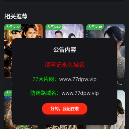
相关推荐
人气:797
人气:742
人气:208
公告内容
请牢记永久域名
全集完结
全集完结
全集完结
77大片网：
www.77dpw.vip
民国第一惡少
五十岁隐藏身份，我遇见真爱
结婚七年，我竟是老公小青梅的替身
防迷路域名：
www.77dpw.vip
人气:423
人气:749
人气:812
好的，我记住啦