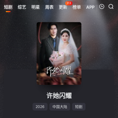
313
短剧
综艺
明星
周表
更新
榜单
APP
我的观影记录
暂无观看影片的记录
许她闪耀
2026
中国大陆
短剧