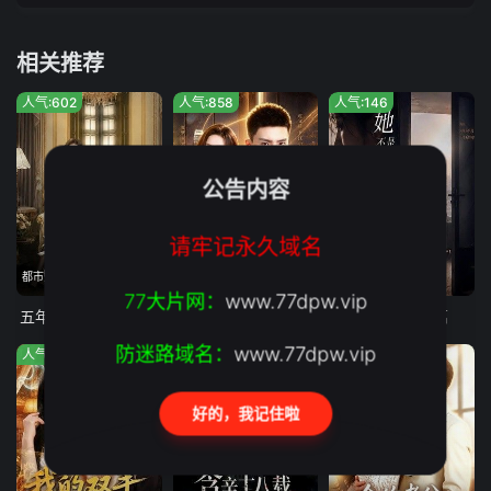
相关推荐
人气:602
人气:858
人气:146
公告内容
请牢记永久域名
都市赘婿隐忍五年展露总裁身份,手撕贪婪妻子与势利娘家
抖音、头条热门竖屏短剧,全集已完结无断更
全集完结
77大片网：
www.77dpw.vip
五年隐忍，一日清算
高冷未婚妻，竟是顶头上司
她不是不敢离
防迷路域名：
www.77dpw.vip
人气:450
人气:836
人气:200
好的，我记住啦