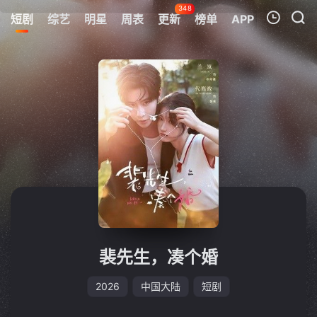
348
短剧
综艺
明星
周表
更新
榜单
APP
我的观影记录
暂无观看影片的记录
裴先生，凑个婚
2026
中国大陆
短剧