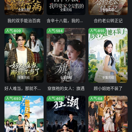
全集完结
全集完结
全集完结
我的双手能治百病
含辛十八载，我的婆家全是假的
合约老公转正记
人气:809
人气:594
人气:855
全集完结
全集完结
全集完结
好人难当，那就不当了
穿旗袍的女人：旗遇
顾小姐她不装了
人气:693
人气:466
人气:68