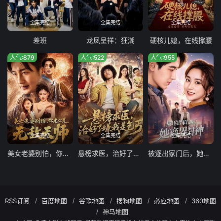
全集完结
全集完结
全集完结
差班
龙凤呈祥：狂潮
硬核儿媳，在线撑腰
人气:879
人气:522
人气:955
全集完结
全集完结
全集完结
美女老婆别怕，你老公是无敌天师
悬榜求医，治好了嫌我是乞丐
被逐出家门后，她商界封神
RSS订阅
百度地图
谷歌地图
搜狗地图
必应地图
360地图
神马地图