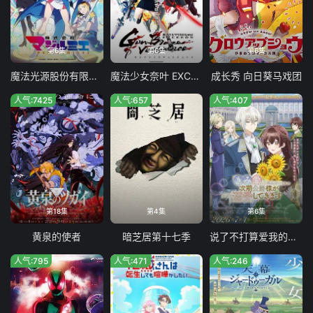
第6集
第6集
第6集
魔法光源股份有限公司第二季
魔法少女奈叶 EXCEEDS Gun Blaze Vengeance
成长秀 向日葵马戏团
人气:7425
人气:657
人气:407
第18集
第4集
第6集
黄泉的使者
暗芝居第十七季
说了不打算爱我的公爵继承人 不知为何对我宠爱有加
人气:795
人气:471
人气:246