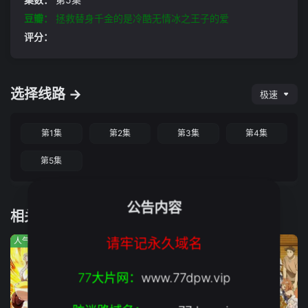
豆瓣：
拯救替身千金的是冷酷无情冰之王子的爱
评分：
选择线路 →
极速
第1集
第2集
第3集
第4集
第5集
公告内容
相关推荐
请牢记永久域名
人气:15
人气:48
人气:928
77大片网：
www.77dpw.vip