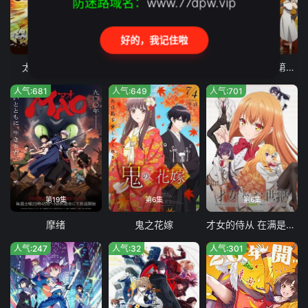
防迷路域名：
www.77dpw.vip
好的，我记住啦
第13集完结
第13集完结
第12集
太空丹迪第二季
太空丹迪
异世界悠闲农家 第二季
人气:681
人气:649
人气:701
第19集
第6集
第6集
摩绪
鬼之花嫁
才女的侍从 在满是高岭之花的贵族学校暗中照顾（毫无生活自理能力的）学院第一大小姐
人气:247
人气:32
人气:301