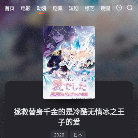
首页
电影
动漫
剧集
短剧
综艺
明星
周表
更
我的观影记录
暂无观看影片的记录
拯救替身千金的是冷酷无情冰之王
子的爱
2026
日本