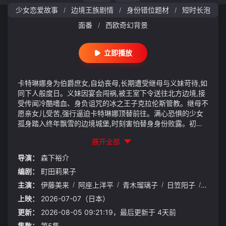
少女恋爱故事
边境王族剧情
身份错位题材
短时长泡
/
/
/
面番
西欧奇幻背景
/
立即播放
卡特琳娜身为伯爵庶女,自幼丧母,长期遭受继母与义妹苛待,如
同下人般度日。义妹因宴会闯祸,被王室下令送往北方边境,接
受传闻冷酷嗜血、身负诅咒的冰之王子克拉伦斯管教。继母不
愿亲女儿受苦,强行逼迫卡特琳娜顶替前往。满心恐惧的少女
孤身踏入终年飘雪的边境城堡,时刻害怕替身身份败露。初见
王子时,克拉伦斯对她满是戒备与冷漠,认定她是装可怜博取同
展开全部
情的贵族千金。可卡特琳娜卑微温顺、满身伤痕的模样,让王
子察觉异样。他逐渐发现少女受尽欺凌的过往,冰冷外壳下生
导演：
森下裕介
出怜惜,暗中护她周全。二人在冰天雪地的领地朝夕相伴,藏在
编剧：
町田莉果子
伪装下的温柔慢慢交融,一段跨越身份偏见的纯真爱恋缓缓萌
芽。
主演：
伊藤美来
/
阿座上洋平
/
青木瑠璃子
/
日笠阳子
/
市之濑
上映：
2026-07-07（日本）
更新：
2026-08-05 09:21:19，最后更新于 4天前
集数：
第5集