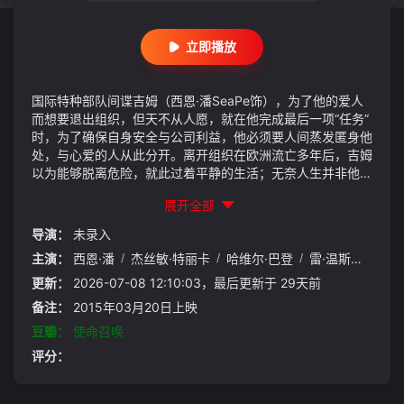
立即播放
国际特种部队间谍吉姆（西恩·潘SeaPe饰），为了他的爱人
而想要退出组织，但天不从人愿，就在他完成最后一项“任务”
时，为了确保自身安全与公司利益，他必须要人间蒸发匿身他
处，与心爱的人从此分开。离开组织在欧洲流亡多年后，吉姆
以为能够脱离危险，就此过着平静的生活；无奈人生并非他想
像中单纯，在刚果被神秘人物追杀的他，被迫放下所有，展开
展开全部
逃亡。逃亡途中他辗转联系到昔日战友，并寻求他们的协助，
却也因此发现追杀行动里暗藏着不为人知的祕密，而现在，唯
导演：
未录入
有找出追杀他的幕后主使，才能给他一条生路……
主演：
西恩·潘
/
杰丝敏·特丽卡
/
哈维尔·巴登
/
雷·温斯顿
/
马克
更新：
2026-07-08 12:10:03，最后更新于 29天前
备注：
2015年03月20日上映
豆瓣：
使命召唤
评分：