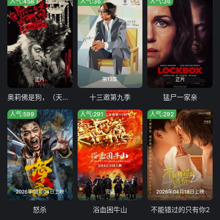
人气:458
人气:36
人气:36
正片
第13集
正片
奥莉佛是狗，（天哪！！）这家伙电影版
十三邀第九季
猛尸一家亲
人气:599
人气:291
人气:292
2026年08月04日上映
完结
2026年04月18日上映
怒杀
浴血困牛山
不能错过的只有你2