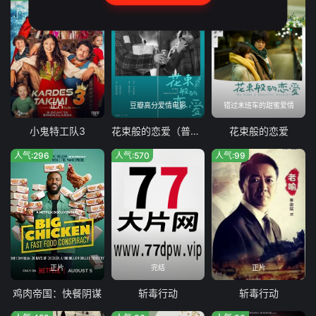
正片
豆瓣高分爱情电影
错过末班车的甜蜜爱情
小鬼特工队3
花束般的恋爱（普通话）
花束般的恋爱
人气:296
人气:570
人气:99
正片
完结
正片
鸡肉帝国：快餐阴谋
斩毒行动
斩毒行动