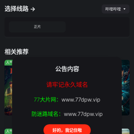
选择线路 →
哔哩哔哩
正片
相关推荐
人气:310
人气:781
人气:582
公告内容
请牢记永久域名
77大片网：
www.77dpw.vip
已完结
完结
第1集
防迷路域名：
www.77dpw.vip
民间奇案录2
双枪红娘子
民间奇案录
好的，我记住啦
人气:294
人气:11
人气:806