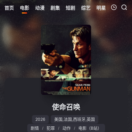
首页
电影
动漫
剧集
短剧
综艺
明星
周表
更
我的观影记录
暂无观看影片的记录
使命召唤
2026
美国,法国,西班牙,英国
剧情
犯罪
动作
电影（B站）
/
/
/