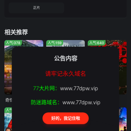
正片
相关推荐
人气:378
人气:159
人气:640
公告内容
请牢记永久域名
77大片网：
www.77dpw.vip
正片
正片
正片
奇怪的零食店钱天堂
避风港湾
校歌英雄
防迷路域名：
www.77dpw.vip
人气:297
人气:458
人气:777
好的，我记住啦