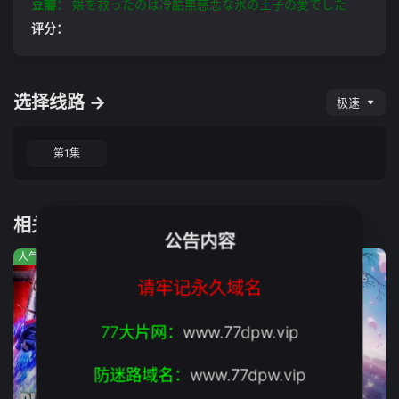
豆瓣：
嬢を救ったのは冷酷無慈悲な氷の王子の愛でした
评分：
选择线路 →
极速
第1集
相关推荐
公告内容
人气:168
人气:499
人气:660
请牢记永久域名
77大片网：
www.77dpw.vip
防迷路域名：
www.77dpw.vip
第6集
第7集
第17集