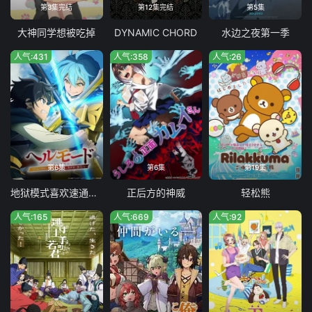
第3集完结
第12集完结
第5集
大神同学想被吃掉
DYNAMIC CHORD
水边之夜第一季
人气:431
人气:358
人气:26
第6集
第6集
第19集
地狱模式喜欢速通游戏的玩家在废设定异世界无双 第二季
正后方的神威
轻松熊
人气:165
人气:669
人气:92