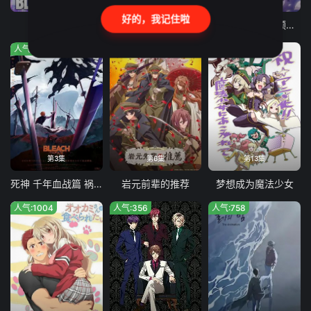
好的，我记住啦
暗黑灯火
猫与龙
小书痴的下克上领主的养女
人气:69
人气:351
人气:113
第3集
第6集
第13集
死神 千年血战篇 祸进谭(2026)
岩元前辈的推荐
梦想成为魔法少女
人气:1004
人气:356
人气:758