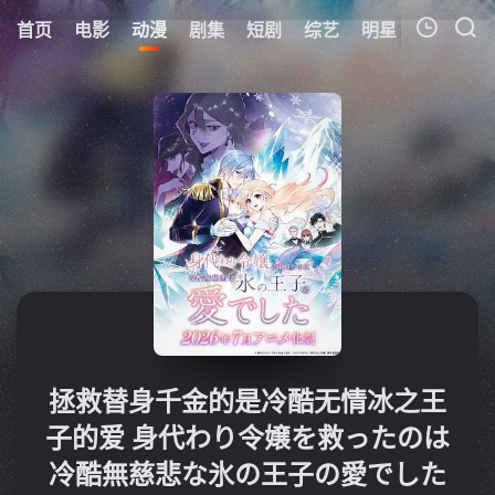
首页
电影
动漫
剧集
短剧
综艺
明星
周表
更
我的观影记录
暂无观看影片的记录
拯救替身千金的是冷酷无情冰之王
子的爱 身代わり令嬢を救ったのは
冷酷無慈悲な氷の王子の愛でした