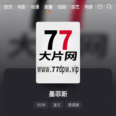
首页
电影
动漫
剧集
短剧
综艺
明星
周表
更
我的观影记录
暂无观看影片的记录
墨菲斯
2026
波兰
欧美剧