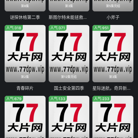
第8集
第3集
第5集完结
谜探休格第二季
斯图尔特未能拯救宇宙
小斧子
人气:318
人气:371
人气:951
第2集
第12集完结
第3集
青春碎片
国土安全第四季
星际迷航，奇异新世界第四季
人气:679
人气:133
人气:233