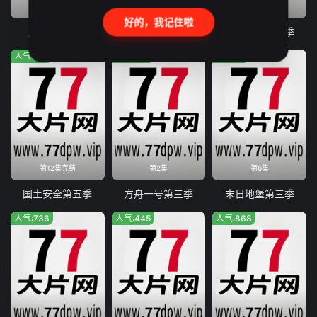
第2集
第4集
第12集完结
好的，我记住啦
贝尼多姆命案
国土安全第八季
国土安全第六季
人气:528
人气:283
人气:73
第12集完结
第2集
第6集
国土安全第五季
方舟一号第三季
末日地堡第三季
人气:736
人气:445
人气:868