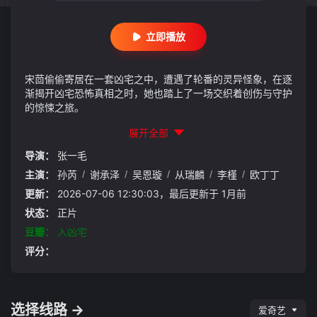
立即播放
宋茴偷偷寄居在一套凶宅之中，遭遇了轮番的灵异怪象，在逐
渐揭开凶宅恐怖真相之时，她也踏上了一场交织着创伤与守护
的惊悚之旅。
展开全部
导演：
张一毛
主演：
孙芮
/
谢承泽
/
吴恩璇
/
从瑞麟
/
李槿
/
欧丁丁
更新：
2026-07-06 12:30:03，最后更新于 1月前
状态：
正片
豆瓣：
入凶宅
评分：
选择线路 →
爱奇艺