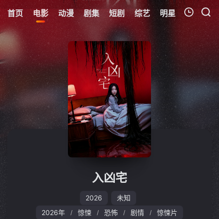
首页
电影
动漫
剧集
短剧
综艺
明星
周表
更
我的观影记录
暂无观看影片的记录
入凶宅
2026
未知
2026年
惊悚
恐怖
剧情
惊悚片
/
/
/
/