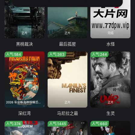
正片
正片
完结
黑桃裁决
最后孤屋
水怪
人气:584
人气:363
人气:244
2026 年全新海岸惊悚恐怖电影,暂无院线引进计划
正片
正片
深红湾
马尼拉之最
生灵
人气:374
人气:1445
人气:660