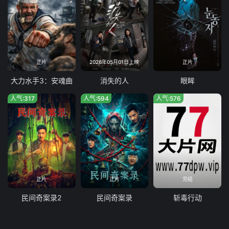
正片
2026年05月01日上映
正片
大力水手3：安魂曲
消失的人
眼眸
人气:317
人气:594
人气:576
正片
正片
完结
民间奇案录2
民间奇案录
斩毒行动