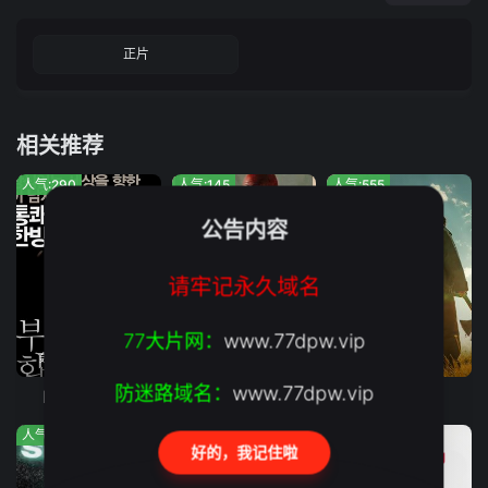
正片
相关推荐
人气:290
人气:145
人气:555
公告内容
请牢记永久域名
77大片网：
www.77dpw.vip
轰动韩国的真实案例
正片
正片
防迷路域名：
www.77dpw.vip
断箭（韩国）
大宝宝
猎虎贰
人气:430
人气:413
人气:553
好的，我记住啦