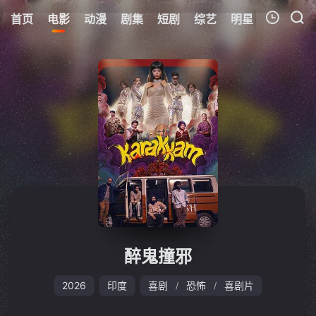
首页
电影
动漫
剧集
短剧
综艺
明星
周表
更
我的观影记录
暂无观看影片的记录
醉鬼撞邪
2026
印度
喜剧
恐怖
喜剧片
/
/