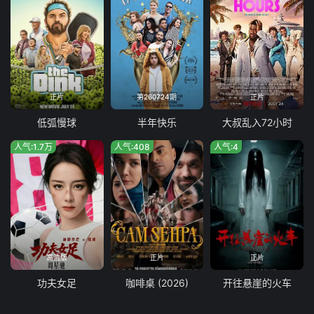
正片
第260724期
正片
低弧慢球
半年快乐
大叔乱入72小时
人气:1.7万
人气:408
人气:4
高清版
正片
正片
功夫女足
咖啡桌 (2026)
开往悬崖的火车