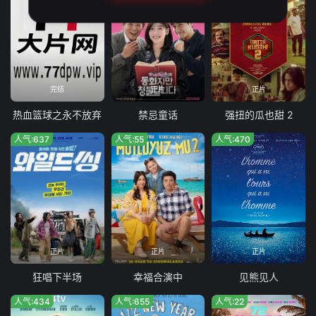
完结
正片
正片
热血篮球之永不放弃
禁忌童话
强扭的瓜也甜 2
人气:637
人气:55
人气:470
正片
正片
正片
狂唱下半场
幸福合演中
见熊见人
人气:434
人气:655
人气:22