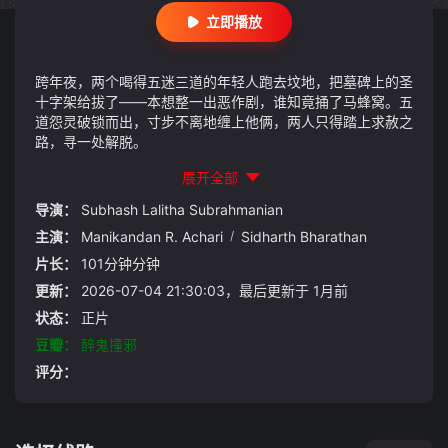
立即播放
跨年夜，两个喝得五迷三道的年轻人跑去坟地，把墓碑上的圣
十字架给拔了——本想整一出恶作剧，谁知竟捅了马蜂窝。五
道怨灵破锁而出，寸步不离地缠上他俩，两人只得踏上求赦之
路，寻一处解脱。
展开全部
导演：
Subhash Lalitha Subrahmanian
主演：
Manikandan R. Achari
/
Sidharth Bharathan
片长：
101分钟分钟
更新：
2026-07-04 21:30:03，最后更新于 1月前
状态：
正片
豆瓣：
醉鬼撞邪
评分：