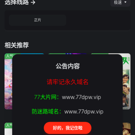
选择线路 →
极速
正片
相关推荐
人气:93
人气:327
人气:359
公告内容
请牢记永久域名
77大片网：
www.77dpw.vip
正片
正片
2026年05月01日上映
防迷路域名：
www.77dpw.vip
莫兰舞团
夜蒲之奶爸总裁
10间敢死队
人气:268
人气:227
人气:585
好的，我记住啦