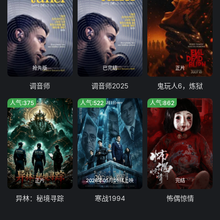
抢先版
已完结
正片
调音师
调音师2025
鬼玩人6，炼狱
人气:375
人气:522
人气:862
正片
2026年05月01日上映
完结
异林：秘境寻踪
寒战1994
怖偶惊情