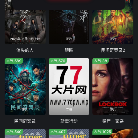
2026年05月01日上映
正片
正片
消失的人
眼眸
民间奇案录2
人气:589
人气:576
人气:38
正片
完结
正片
民间奇案录
斩毒行动
猛尸一家亲
人气:540
人气:407
人气:1025