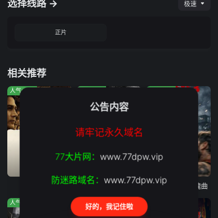
选择线路 →
极速
正片
相关推荐
人气:363
人气:244
人气:360
公告内容
请牢记永久域名
77大片网：
www.77dpw.vip
正片
正片
正片
防迷路域名：
www.77dpw.vip
马尼拉之最
生灵
大力水手3：安魂曲
人气:1433
人气:658
人气:314
好的，我记住啦