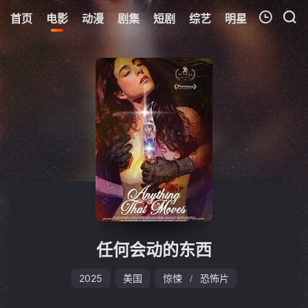
首页
电影
动漫
剧集
短剧
综艺
明星
周表
更
我的观影记录
暂无观看影片的记录
任何会动的东西
2025
美国
惊悚
恐怖片
/