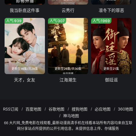
我当卧底这件事
云秀行
凛冬下的罪恶
人气:939
人气:307
人气:1969
更新至16集/共28集
更新至26集/共30集
更新至21集
天才，女友
江海潮生
御廷谣
RSS订阅
百度地图
谷歌地图
搜狗地图
必应地图
360地图
神马地图
66 大片网_免费电影在线观看_最新动漫高清手机在线看本站所有内容均来自互联
网分享站点所提供的公开引用信息，未提供信息上传、存储服务