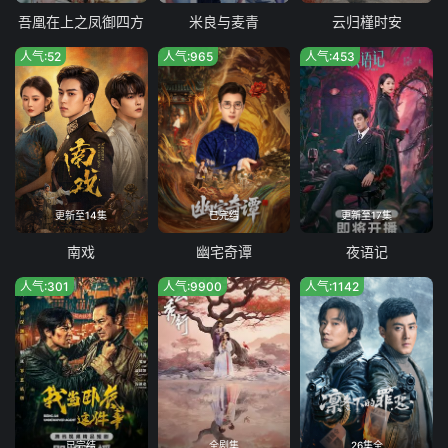
吾凰在上之凤御四方
米良与麦青
云归槿时安
人气:52
人气:965
人气:453
更新至14集
已完结
更新至17集
南戏
幽宅奇谭
夜语记
人气:301
人气:9900
人气:1142
已完结
全剧集
26集全