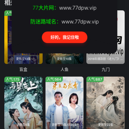
相关推荐
第19集
第20集
77大片网：
www.77dpw.vip
人气:743
人气:1032
人气:1758
第21集
第22集
防迷路域名：
www.77dpw.vip
第23集
第24集
好的，我记住啦
第25集
第26集
更新至13集
更新至10集
2016年爆款剧《老九门》正统续作,南派三叔亲自操刀编剧,续写九门传奇
盲盒
人鱼
九门
人气:175
人气:564
人气:887
更新至6集
更新至15集/共26集
更新至22集