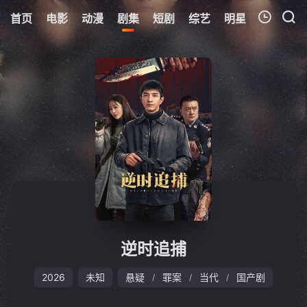
首页
电影
动漫
剧集
短剧
综艺
明星
周表
更
我的观影记录
暂无观看影片的记录
逆时追捕
2026
未知
悬疑
罪案
当代
国产剧
/
/
/