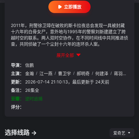
立即播放
2011年，刑警徐卫璋在破败的斯卡拉夜总会发现一具被封藏
十六年的白骨女尸，意外地与1995年的警察刘新建建立了跨
越时空的联系。两人双时空协作，在不同时间线中共同推进侦
查，共同侦破了一个尘封十六年的连环杀人案。
展开全部
导演：
信鹏
主演：
金瀚
/
江一燕
/
曹卫宇
/
郝明奇
/
何建泽
/
蒋羽熙
/
王
更新：
2026-07-14 21:10:13，最后更新于 24天前
备注：
26集全
豆瓣：
逆时追捕
评分：
选择线路 →
爱奇艺