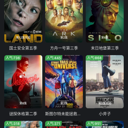
第12集完结
第2集
第6集
国土安全第五季
方舟一号第三季
末日地堡第三季
人气:736
人气:445
人气:868
第8集
第3集
第5集完结
谜探休格第二季
斯图尔特未能拯救宇宙
小斧子
人气:318
人气:371
人气:951