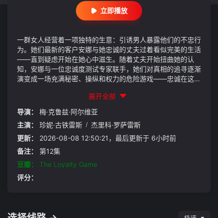
立即播放
一群女人经营着一项独特的生意：引诱男人暴露他们的不忠行
为。她们最新的客户安娜与她忠诚的丈夫过着看似完美的生活
——直到疑虑开始在她心中滋生。随着丈夫开始扭曲她的认
知，安娜与一位忠诚度测试专家联手，她们对真相的追寻逐渐
演变成一场充满秘密、操纵和权力的危险游戏——忠诚在这里
关乎生死。
展开全部
导演：
梅·克鲁兹·阿尔维亚
主演：
珍妮·古铁雷斯
/
杰里科·罗萨雷斯
更新：
2026-08-08 12:50:21，最后更新于 6小时前
备注：
第12集
豆瓣：
The Loyalty Game
评分：