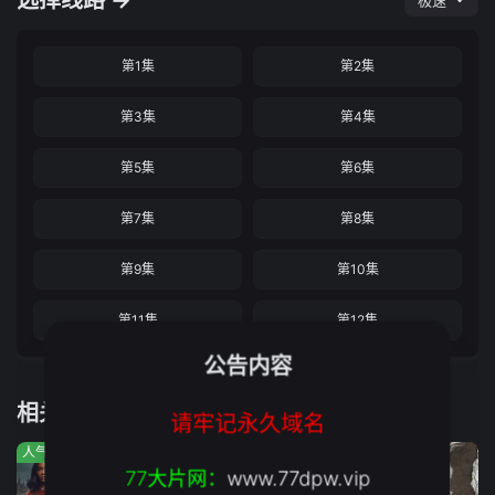
选择线路 →
极速
第1集
第2集
第3集
第4集
第5集
第6集
第7集
第8集
第9集
第10集
第11集
第12集
公告内容
相关推荐
请牢记永久域名
人气:933
人气:584
人气:583
77大片网：
www.77dpw.vip