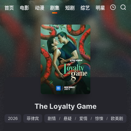
首页
电影
动漫
剧集
短剧
综艺
明星
周表
更
我的观影记录
暂无观看影片的记录
The Loyalty Game
2026
菲律宾
剧情
悬疑
爱情
惊悚
欧美剧
/
/
/
/