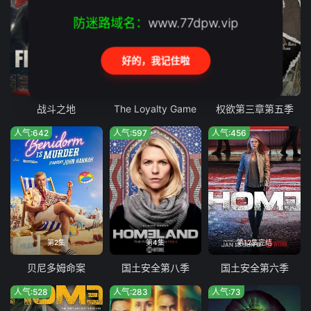
防迷路域名：
www.77dpw.vip
好的，我记住啦
第2集
第12集
第8集完结
战斗之地
The Loyalty Game
权欲第三章第五季
人气:642
人气:597
人气:456
第2集
第4集
第12集完结
贝尼多姆命案
国土安全第八季
国土安全第六季
人气:528
人气:283
人气:73