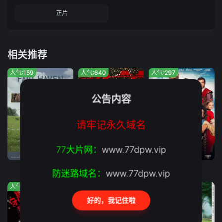
正片
相关推荐
人气:159
人气:640
人气:297
公告内容
请牢记永久域名
77大片网：
www.77dpw.vip
正片
正片
正片
避风港湾
校歌英雄
小鬼特工队3
防迷路域名：
www.77dpw.vip
人气:458
人气:777
人气:97
好的，我记住啦