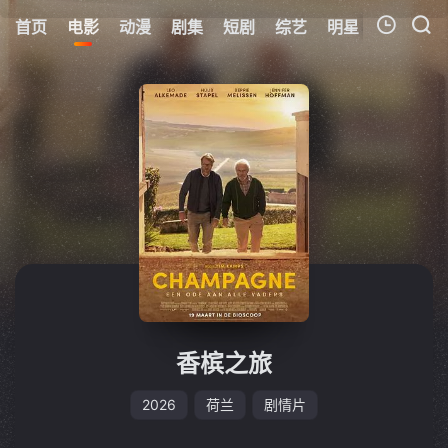
首页
电影
动漫
剧集
短剧
综艺
明星
周表
更
我的观影记录
暂无观看影片的记录
香槟之旅
2026
荷兰
剧情片