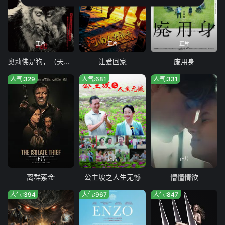
正片
正片
正片
奥莉佛是狗，（天哪！！）这家伙电影版
让爱回家
废用身
人气:329
人气:681
人气:331
正片
正片
正片
离群索金
公主坡之人生无憾
懵懂情欲
人气:394
人气:967
人气:847