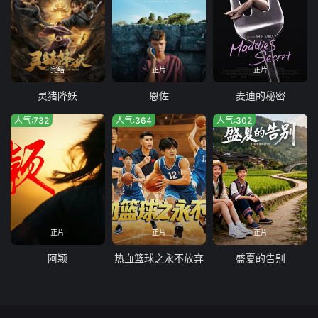
完结
正片
正片
灵猪降妖
恩佐
麦迪的秘密
人气:732
人气:364
人气:302
正片
正片
正片
阿颖
热血篮球之永不放弃
盛夏的告别