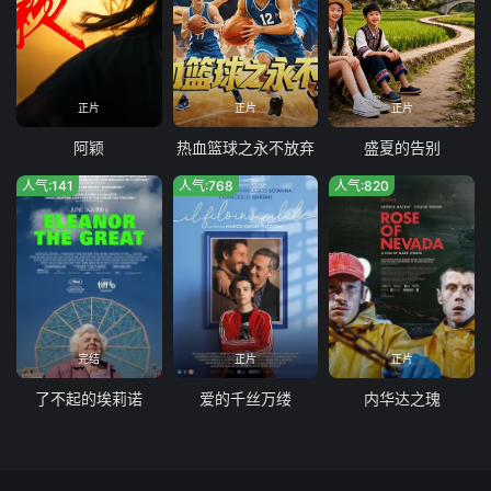
正片
正片
正片
阿颖
热血篮球之永不放弃
盛夏的告别
人气:141
人气:768
人气:820
完结
正片
正片
了不起的埃莉诺
爱的千丝万缕
内华达之瑰