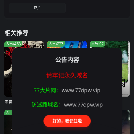
正片
相关推荐
人气:458
人气:777
人气:97
公告内容
请牢记永久域名
77大片网：
www.77dpw.vip
正片
正片
正片
奥莉佛是狗，（天哪！！）这家伙电影版
让爱回家
废用身
防迷路域名：
www.77dpw.vip
人气:328
人气:681
人气:328
好的，我记住啦