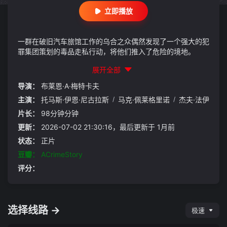
立即播放
一群在破旧汽车旅馆工作的乌合之众偶然发现了一个强大的犯
罪集团策划的毒品走私行动，将他们推入了危险的境地。
展开全部
导演：
布莱恩·A·梅特卡夫
主演：
托马斯·伊恩·尼古拉斯
/
马克·佩莱格里诺
/
杰夫·法伊
片长：
98分钟分钟
更新：
2026-07-02 21:30:16，最后更新于 1月前
状态：
正片
豆瓣：
ACrimeStory
评分：
选择线路 →
极速