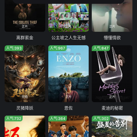
正片
正片
正片
离群索金
公主坡之人生无憾
懵懂情欲
人气:393
人气:967
人气:847
完结
正片
正片
灵猪降妖
恩佐
麦迪的秘密
人气:732
人气:364
人气:302