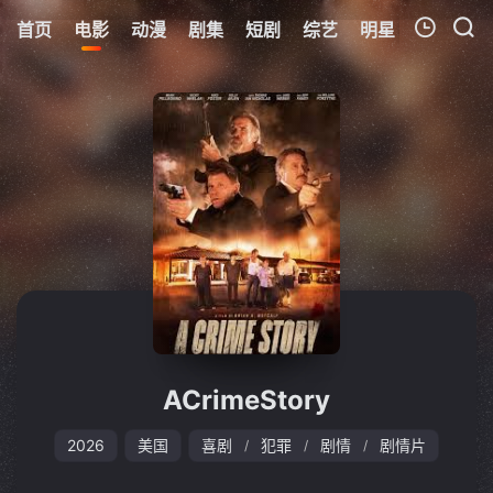
首页
电影
动漫
剧集
短剧
综艺
明星
周表
更
我的观影记录
暂无观看影片的记录
ACrimeStory
2026
美国
喜剧
犯罪
剧情
剧情片
/
/
/