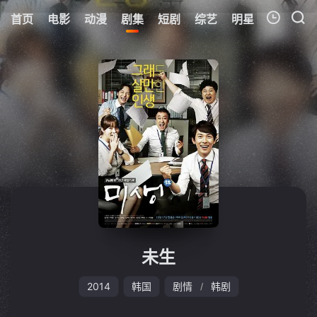
首页
电影
动漫
剧集
短剧
综艺
明星
周表
更
我的观影记录
暂无观看影片的记录
未生
2014
韩国
剧情
韩剧
/