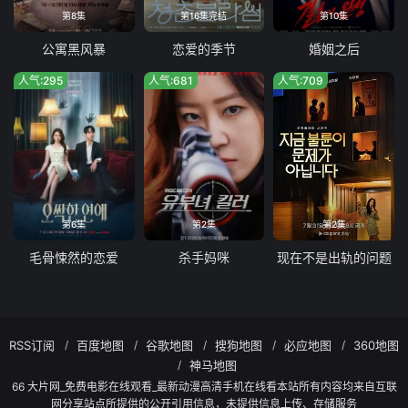
第8集
第16集完结
第10集
公寓黑风暴
恋爱的季节
婚姻之后
人气:295
人气:681
人气:709
第6集
第2集
第2集
毛骨悚然的恋爱
杀手妈咪
现在不是出轨的问题
RSS订阅
百度地图
谷歌地图
搜狗地图
必应地图
360地图
神马地图
66 大片网_免费电影在线观看_最新动漫高清手机在线看本站所有内容均来自互联
网分享站点所提供的公开引用信息，未提供信息上传、存储服务