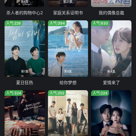
第6集
第21集
第2集
杀人者的购物中心2
家庭关系证明书
我的偶像总裁
人气:226
人气:394
人气:930
第1集
第8集
第4集
夏日狂热
给你梦想
爱情来了
人气:324
人气:253
人气:224