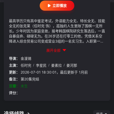
立即播放
最高学历只有高中鉴定考试，外语能力全无、特长全无、技能
全无的张克莱（任时完 饰），孤独的人生里除了围棋一无所
长。少年时因为家庭变故，报考韩国棋院研究生落选后，一直
自暴自弃、碌碌无为。在26岁还在打零工的他，凭借关系空
降进入综合贸易公司变成营业3组的一名实习生。入职第一天
的张克莱连复印机都不会使用，接电话这种小事也要求助同是
展开全部
实习生的安英依（姜素拉 饰）。初入职场的他面对周围外语
水平一流、工作能力卓越的同事们，马上被巨大挫折感包围，
导演：
金湲锡
觉得自己格格不入、无地自容。同时，张克莱空降兵的特殊身
主演：
任时完
/
李星民
/
姜素拉
/
姜河那
份曝光后，马上受到了同期
更新：
2026-07-01 18:30:01，最后更新于 1月前
备注：
第20集完结
豆瓣：
未生
评分：