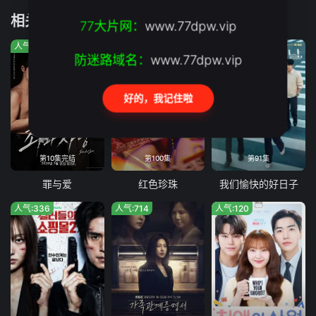
相关推荐
第19集
第20集完结
77大片网：
www.77dpw.vip
人气:568
人气:5190
人气:56
防迷路域名：
www.77dpw.vip
好的，我记住啦
第10集完结
第100集
第91集
罪与爱
红色珍珠
我们愉快的好日子
人气:336
人气:714
人气:120