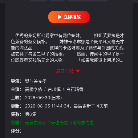
立即播放
优秀的桑切斯公爵家中有两位姊妹。 姐姐芙萝拉是才
色兼备的圣女候补。 妹妹卡洛琳娜是个既平凡又毫无才
能的淘汰品…… 这样的卡洛琳娜为了调整与邻国的关系，
被安排了与第二皇子的婚事。 然而，传闻中的皇子是一
位既野蛮又残酷无比的人物。 「如果我能派上用场的
话」如此想着于是接受了政治联姻的卡洛琳娜，在出嫁后彻底
展开全部
改变了人生。 收到与传闻相反的绅士皇子、皇帝及皇后
的正面评价，她终于能得到认可！？
导演：
熨斗谷充孝
主演：
高桥李依
/
古川慎
/
白石晴香
上映：
2026-06-30(日本)
更新：
2026-08-05 11:44:34，最后更新于 4天前
集数：
第6集
豆瓣：
无自觉圣女今天也无意识地释放力量
评分：