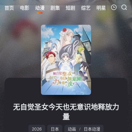
首页
电影
动漫
剧集
短剧
综艺
明星
周表
更
我的观影记录
暂无观看影片的记录
无自觉圣女今天也无意识地释放力
量
2026
日本
动画
日本动漫
/