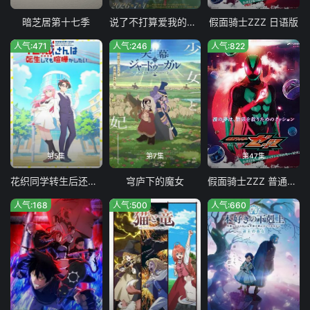
暗芝居第十七季
说了不打算爱我的公爵继承人 不知为何对我宠爱有加
假面骑士ZZZ​ 日语版
人气:471
人气:246
人气:822
第5集
第7集
第47集
花织同学转生后还是想干架
穹庐下的魔女
假面骑士ZZZ 普通话版
人气:168
人气:500
人气:660