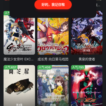
好的，我记住啦
鬼之花嫁
才女的侍从 在满是高岭之花的贵族学校暗中照顾（毫无生活自理能力的）学院第一大小姐
魔法光源股份有限公司第二季
人气:32
人气:301
人气:7423
第6集
第6集
第18集
魔法少女奈叶 EXCEEDS Gun Blaze Vengeance
成长秀 向日葵马戏团
黄泉的使者
人气:657
人气:406
人气:795
第4集
第6集
第47集