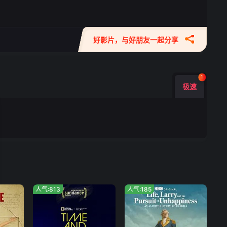
好影片，与好朋友一起分享
1
极速
人气:813
人气:185