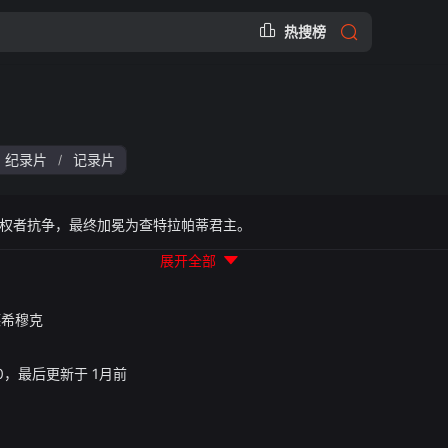
热搜榜
纪录片
记录片
/
权者抗争，最终加冕为查特拉帕蒂君主。
展开全部
德希穆克
0:10，最后更新于 1月前