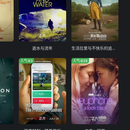
正片
第6集
期
逝水与流年
生活拉里与不快乐的追求 一部美国史
人气:63
人气:836
正片
正片