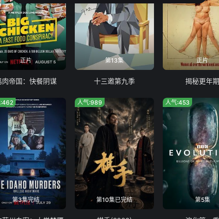
正片
第13集
正片
鸡肉帝国：快餐阴谋
十三邀第九季
揭秘更年
:462
人气:989
人气:453
第3集完结
第10集已完结
第5集