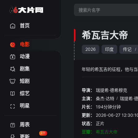
首页
希瓦吉大帝
电影
2026
印度
传记
/
动漫
剧集
年轻的希瓦吉的征程，他与当
短剧
导演：
瑞提希·德希穆克
综艺
主演：
桑杰·达特
/
瑞提希·
明星
片长：
194分钟分钟
更新：
2026-06-27 12:3
状态：
正片
周表
豆瓣：
希瓦吉大帝
311
更新