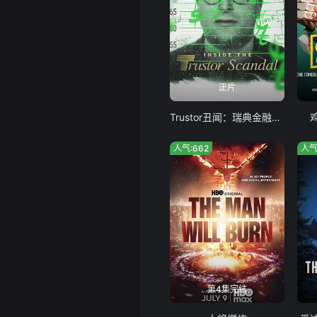
正片
Trustor丑闻：瑞典金融案内幕
人气:662
人气
第4集完结