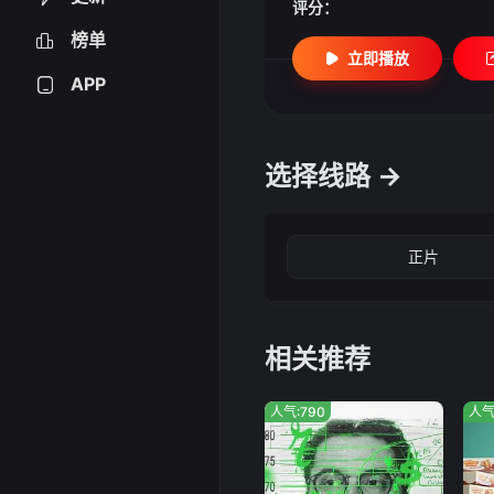
评分：
榜单
立即播放
APP
选择线路 →
正片
相关推荐
人气:790
人气