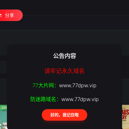
分享
公告内容
请牢记永久域名
77大片网：
www.77dpw.vip
防迷路域名：
www.77dpw.vip
:296
人气:38
人气:667
好的，我记住啦