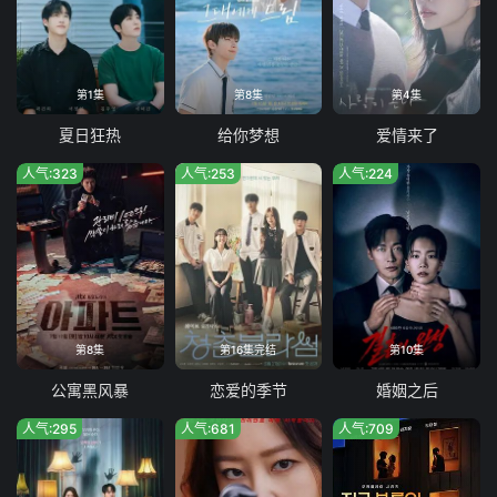
第1集
第8集
第4集
夏日狂热
给你梦想
爱情来了
人气:323
人气:253
人气:224
第8集
第16集完结
第10集
公寓黑风暴
恋爱的季节
婚姻之后
人气:295
人气:681
人气:709