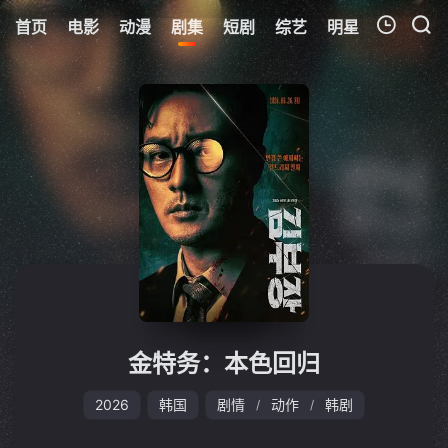
首页
电影
动漫
剧集
短剧
综艺
明星
周表
更
我的观影记录
暂无观看影片的记录
金特务：本色回归
2026
韩国
剧情
动作
韩剧
/
/