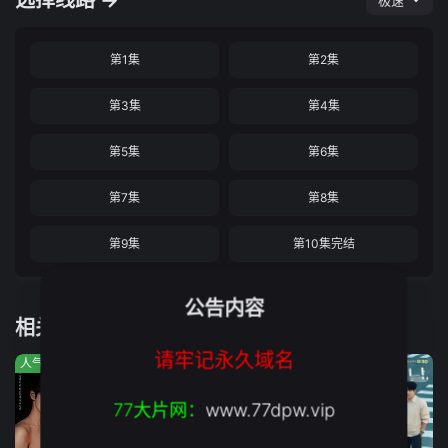
选择线路 →
极速
第1集
第2集
第3集
第4集
第5集
第6集
第7集
第8集
第9集
第10集完结
公告内容
相关推荐
请牢记永久域名
人气:568
人气:5190
人气:56
77大片网：
www.77dpw.vip