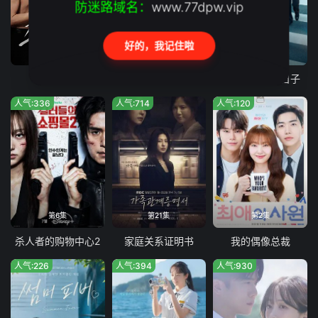
防迷路域名：
www.77dpw.vip
好的，我记住啦
第10集完结
第100集
第91集
罪与爱
红色珍珠
我们愉快的好日子
人气:336
人气:714
人气:120
第6集
第21集
第2集
杀人者的购物中心2
家庭关系证明书
我的偶像总裁
人气:226
人气:394
人气:930