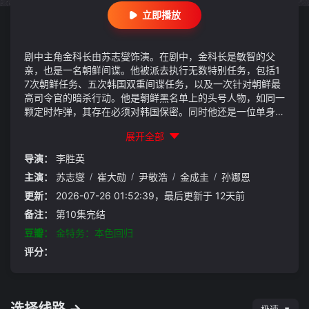
立即播放
剧中主角金科长由苏志燮饰演。在剧中，金科长是敏智的父
亲，也是一名朝鲜间谍。他被派去执行无数特别任务，包括1
7次朝鲜任务、五次韩国双重间谍任务，以及一次针对朝鲜最
高司令官的暗杀行动。他是朝鲜黑名单上的头号人物，如同一
颗定时炸弹，其存在必须对韩国保密。同时他还是一位单身父
亲，带着一个女儿，在韩国一家小型储蓄银行有一份稳定的工
展开全部
作，过着平凡的生活。
导演：
李胜英
主演：
苏志燮
/
崔大勋
/
尹敬浩
/
金成圭
/
孙娜恩
更新：
2026-07-26 01:52:39，最后更新于 12天前
备注：
第10集完结
豆瓣：
金特务：本色回归
评分：