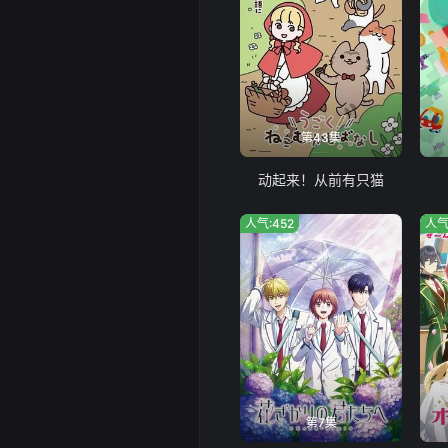
第43集
动起来！从前有只猫
人气:452
人气
第7集