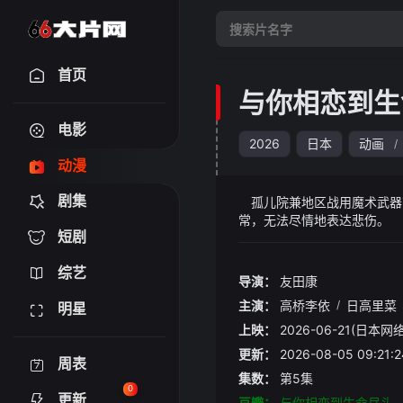
首页
与你相恋到生
电影
2026
日本
动画
/
动漫
剧集
孤儿院兼地区战用魔术武器
常，无法尽情地表达悲伤。
短剧
遇。 晚上她遇到一个满身
密武器，两人的邂逅，令席娜
综艺
导演：
友田康
主演：
高桥李依
/
日高里菜
明星
上映：
2026-06-21(日本网络
更新：
2026-08-05 09:
周表
集数：
第5集
0
更新
豆瓣：
与你相恋到生命尽头