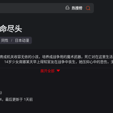
热搜榜
命尽头
同性
日本动漫
/
育成机关收容无依的小孩，培养成战争用的魔术武器，死亡对在这里生活
 14岁少女席娜某天早上得知室友在战争中丧生，她压抑心中的悲伤，
血迹的少女—— 第二天，名叫美美的少女转进席娜的班上。 有
展开全部
的心慢慢产生变化。
)
21:24，最后更新于 1天前