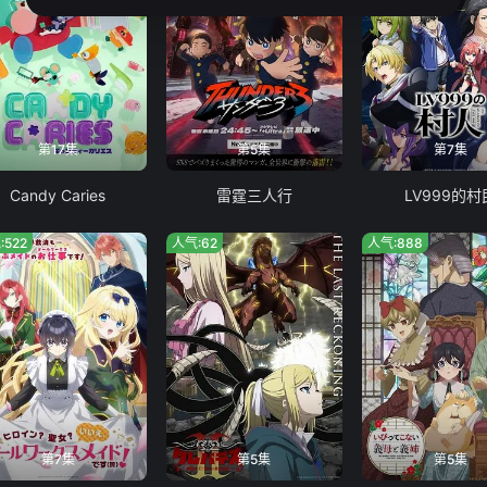
第17集
第5集
第7集
Candy Caries
雷霆三人行
LV999的村
:522
人气:62
人气:888
第7集
第5集
第5集