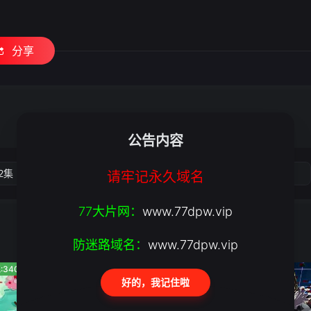
分享
公告内容
2集
第3集
第4集
第5集
请牢记永久域名
77大片网：
www.77dpw.vip
防迷路域名：
www.77dpw.vip
:340
人气:682
人气:683
好的，我记住啦