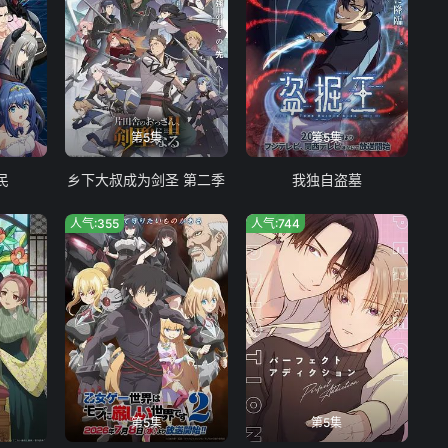
第5集
第5集
民
乡下大叔成为剑圣 第二季
我独自盗墓
人气:355
人气:744
第5集
第5集