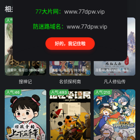
第41集
第42集
第43集
第44集
相关推荐
77大片网：
www.77dpw.vip
人气:1186
人气:6797
人气:5408
防迷路域名：
www.77dpw.vip
好的，我记住啦
连载中, 每周日 09:00更新
连载中, 每周六 19:30更新
连载中, 6月13日起 每周六11:00
搜神记
名侦探柯南
凡人修仙传
人气:46
人气:493
人气:210