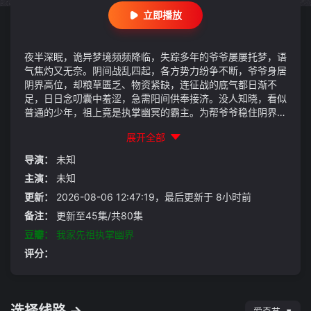
立即播放
夜半深眠，诡异梦境频频降临，失踪多年的爷爷屡屡托梦，语
气焦灼又无奈。阴间战乱四起，各方势力纷争不断，爷爷身居
阴界高位，却粮草匮乏、物资紧缺，连征战的底气都日渐不
足，日日念叨囊中羞涩，急需阳间供奉接济。没人知晓，看似
普通的少年，祖上竟是执掌幽冥的霸主。为帮爷爷稳住阴界战
局，守护阳间家人安稳，少年自此打通阴阳通路，以香火为
展开全部
援，助爷爷横扫阴域、平定纷争。当尘封的阴世权柄觉醒，这
位蛰伏已久的冥界强者，终将称霸幽界，护佑后辈一路所向披
导演：
未知
靡。
主演：
未知
更新：
2026-08-06 12:47:19，最后更新于 8小时前
备注：
更新至45集/共80集
豆瓣：
我家先祖执掌幽界
评分：