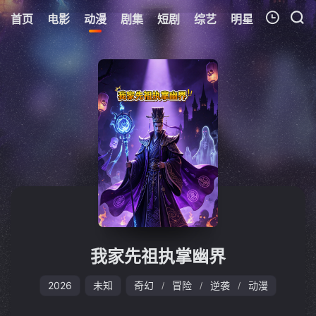
首页
电影
动漫
剧集
短剧
综艺
明星
周表
更
我的观影记录
暂无观看影片的记录
我家先祖执掌幽界
2026
未知
奇幻
冒险
逆袭
动漫
/
/
/