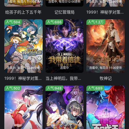
连载中, 每周六 11:00更新
连载中, 每周日12:00更新
连载中, 每周六 12:00更新
给孩子的上下五千年
记忆管理局
1999！神秘学对策部英配版
人气:594
人气:686
人气:1.2万
连载中, 每周六 12:00更新
连载中
连载中, 每周日 11:00更新
1999！神秘学对策部中配版
当上神明后，我带着信徒干翻了废土
牧神记
人气:502
人气:948
人气:689