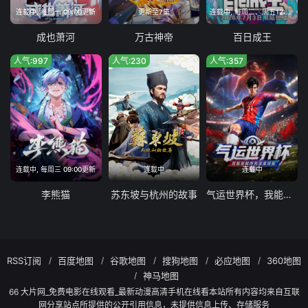
连载中, 每周一 09:00更新
更新至7集
连载中, 每周二、周五12:00更新
成也萧河
万古神帝
百日成王
人气:997
人气:230
人气:357
连载中, 每周三 09:00更新
连载中
连载中
李熊猫
苏东坡与杭州的故事
气运世界杯，我能复制所有球星技能
RSS订阅
百度地图
谷歌地图
搜狗地图
必应地图
360地图
神马地图
66 大片网_免费电影在线观看_最新动漫高清手机在线看本站所有内容均来自互联
网分享站点所提供的公开引用信息，未提供信息上传、存储服务