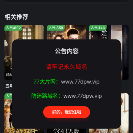
相关推荐
人气:602
人气:858
人气:146
公告内容
请牢记永久域名
都市赘婿隐忍五年展露总裁身份,手撕贪婪妻子与势利娘家
抖音、头条热门竖屏短剧,全集已完结无断更
全集完结
77大片网：
www.77dpw.vip
五年隐忍，一日清算
高冷未婚妻，竟是顶头上司
她不是不敢离
防迷路域名：
www.77dpw.vip
人气:450
人气:836
人气:200
好的，我记住啦