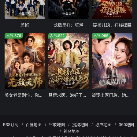
全集完结
全集完结
全集完结
差班
龙凤呈祥：狂潮
硬核儿媳，在线撑腰
人气:879
人气:522
人气:955
全集完结
全集完结
全集完结
美女老婆别怕，你老公是无敌天师
悬榜求医，治好了嫌我是乞丐
被逐出家门后，她商界封神
RSS订阅
百度地图
谷歌地图
搜狗地图
必应地图
360地图
神马地图