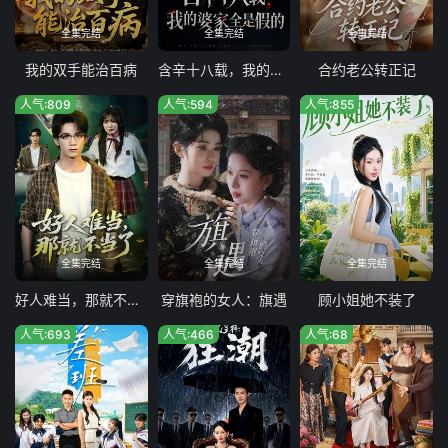
全集完结
全集完结
全集完结
我的双手能治百病
含辛十八载，我的婆家全是假的
合约老公转正记
人气:809
人气:594
人气:855
全集完结
全集完结
全集完结
好人难当，那就不当了
穿旗袍的女人：旗遇
顾小姐她不装了
人气:693
人气:466
人气:68