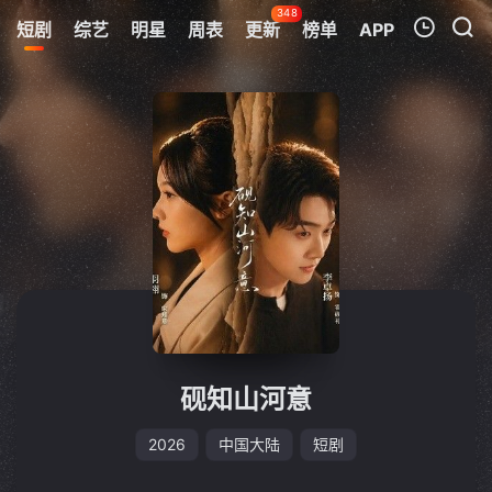
348
短剧
综艺
明星
周表
更新
榜单
APP
我的观影记录
暂无观看影片的记录
砚知山河意
2026
中国大陆
短剧