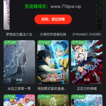
防迷路域名：
www.77dpw.vip
好的，我记住啦
第13集
第3集完结
第12集完结
梦想成为魔法少女
大神同学想被吃掉
DYNAMIC CHORD
人气:751
人气:431
人气:355
第5集
第6集
第6集
水边之夜第一季
地狱模式喜欢速通游戏的玩家在废设定异世界无双 第二季
正后方的神威
人气:26
人气:165
人气:669