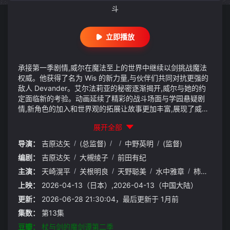
斗
立即播放
承接第一季剧情,威尔在魔法至上的世界中继续以剑挑战魔法
权威。他获得了名为 Wis 的新力量,与伙伴们共同对抗更强的
敌人 Devander。艾尔法莉亚的秘密逐渐揭开,威尔与她的约
定面临新的考验。动画延续了精彩的战斗场面与学园悬疑剧
情,新角色的加入和世界观的拓展让故事更加丰富,展现了威尔
在成长中守护伙伴、坚持信念的热血冒险。
展开全部
导演：
吉原达矢
/
(总监督)
/
/
中野英明
/
(监督)
编剧：
吉原达矢
/
大槻绫子
/
前田有纪
主演：
天崎滉平
/
关根明良
/
天野聪美
/
水中雅章
/
柿原彻也
/
上映：
2026-04-13（日本）,2026-04-13（中国大陆）
更新：
2026-06-28 21:30:04，最后更新于 1月前
集数：
第13集
豆瓣：
杖与剑的魔剑谭第二季