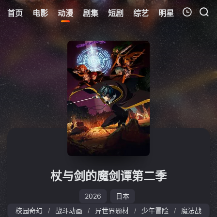
首页
电影
动漫
剧集
短剧
综艺
明星
周表
更
我的观影记录
暂无观看影片的记录
杖与剑的魔剑谭第二季
2026
日本
校园奇幻
战斗动画
异世界题材
少年冒险
魔法战
/
/
/
/