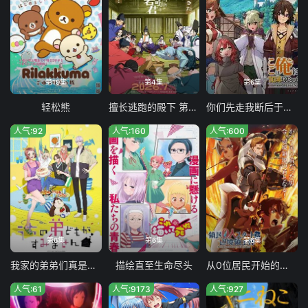
第19集
第4集
第6集
轻松熊
擅长逃跑的殿下 第二季
你们先走我断后于是10年后我成为了传说
人气:92
人气:160
人气:600
第6集
第6集
第6集
我家的弟弟们真是让您费心了
描绘直至生命尽头
从0位居民开始的边境领主大人
人气:61
人气:9173
人气:927