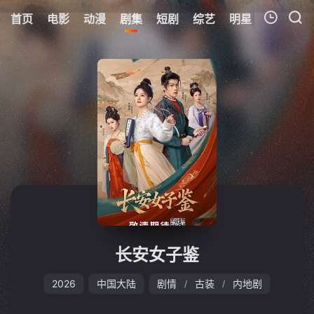
首页
电影
动漫
剧集
短剧
综艺
明星
周表
更
我的观影记录
暂无观看影片的记录
长安女子鉴
2026
中国大陆
剧情
古装
内地剧
/
/