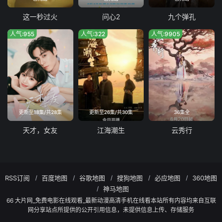
这一秒过火
问心2
九个弹孔
人气:955
人气:322
人气:9905
更新至18集/共28集
更新至26集/共30集
36集全
天才，女友
江海潮生
云秀行
RSS订阅
百度地图
谷歌地图
搜狗地图
必应地图
360地图
神马地图
66 大片网_免费电影在线观看_最新动漫高清手机在线看本站所有内容均来自互联
网分享站点所提供的公开引用信息，未提供信息上传、存储服务