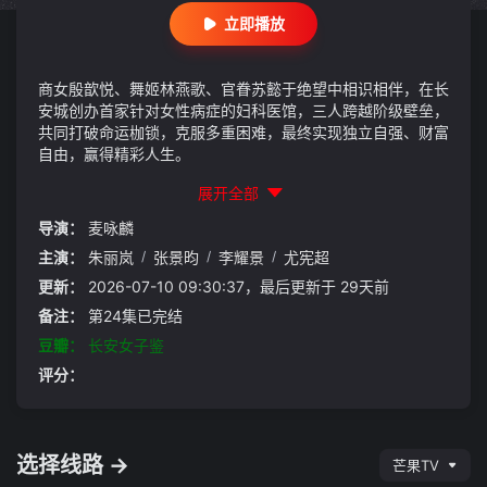
立即播放
商女殷歆悦、舞姬林燕歌、官眷苏懿于绝望中相识相伴，在长
安城创办首家针对女性病症的妇科医馆，三人跨越阶级壁垒，
共同打破命运枷锁，克服多重困难，最终实现独立自强、财富
自由，赢得精彩人生。
展开全部
导演：
麦咏麟
主演：
朱丽岚
/
张景昀
/
李耀景
/
尤宪超
更新：
2026-07-10 09:30:37，最后更新于 29天前
备注：
第24集已完结
豆瓣：
长安女子鉴
评分：
选择线路 →
芒果TV