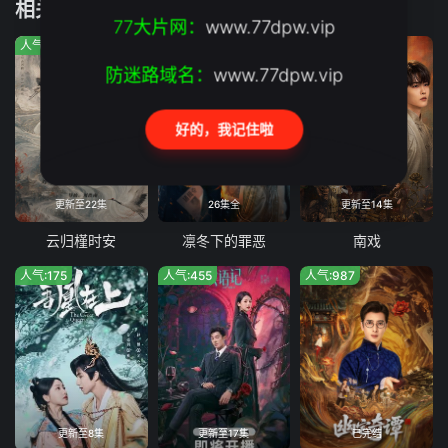
相关推荐
19
20
77大片网：
www.77dpw.vip
人气:888
人气:1191
人气:61
21
22
防迷路域名：
www.77dpw.vip
23
24
好的，我记住啦
彩蛋1
彩蛋2
彩蛋3
彩蛋4
更新至22集
26集全
更新至14集
云归槿时安
凛冬下的罪恶
南戏
人气:175
人气:455
人气:987
更新至8集
更新至17集
已完结