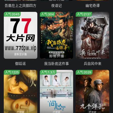
吾凰在上之凤御四方
夜语记
幽宅奇谭
人气:2045
人气:304
人气:2137
更新至21集
已完结
已完结
御廷谣
我当卧底这件事
兵自风中来
人气:1225
人气:1.3万
人气:2029
已完结
已完结
已完结