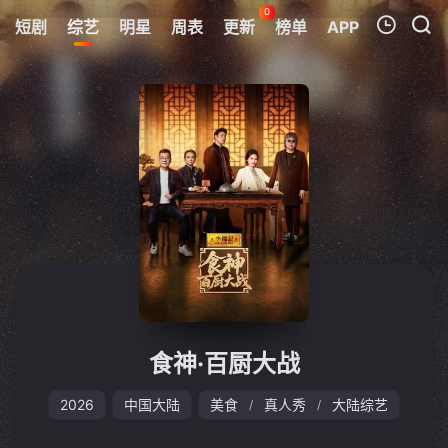
0
短剧
综艺
明星
周表
更新
榜单
APP
我的观影记录
暂无观看影片的记录
食神·百厨大战
2026
中国大陆
美食
真人秀
大陆综艺
/
/