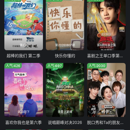
第2期
第20260807期
第6期纯享上集
超棒的我们 第二季
快乐你懂的
喜剧之王单口季第三季
人气:426
人气:697
人气:2030
第10期下
我要上巅峰
第7期上
喜欢你我也是第六季
说唱巅峰对决2026
脱口秀和Ta的朋友们 第三季