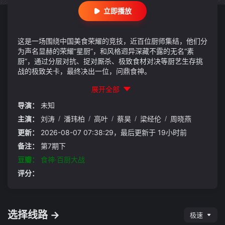
立即播放
这是一场围绕中国美食荣耀的竞技，近百位厨师集结，他们分
为声名显赫的荣耀“星厨”，和风格迥异深藏不露的无名“素
厨”，通过分层对抗、捉对厮杀、极致食材对决等厨艺生存挑
战的极致关卡，最终决出一位，问鼎食神。
展开全部
导演：
未知
主演：
刘涛
/
潘玮柏
/
高叶
/
蔡昊
/
梁经伦
/
周晓燕
更新：
2026-08-07 07:38:29，最后更新于 19小时前
备注：
第7期下
豆瓣：
食神·百厨大战
评分：
选择线路 →
极速