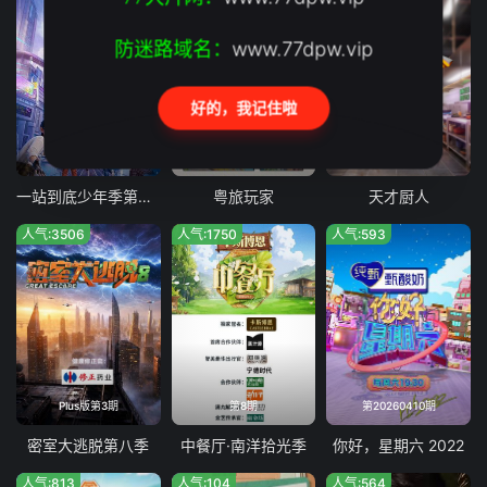
防迷路域名：
www.77dpw.vip
好的，我记住啦
第1期
第4期
第9期加更
一站到底少年季第二季
粤旅玩家
天才厨人
人气:3506
人气:1750
人气:593
Plus版第3期
第8期
第20260410期
密室大逃脱第八季
中餐厅·南洋拾光季
你好，星期六 2022
人气:813
人气:104
人气:564