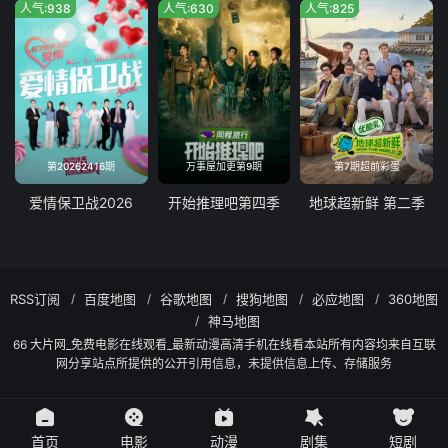
人气:938
人气:630
人气:825
第20262416期
万事屋加更第9期
第7期超前彩蛋
爱情保卫战2026
开始推理吧第四季
地球超新鲜 第二季
RSS订阅
百度地图
谷歌地图
搜狗地图
必应地图
360地图
神马地图
66 大片网_免费电影在线观看_最新动漫高清手机在线看本站所有内容均来自互联
网分享站点所提供的公开引用信息，未提供信息上传、存储服务
首页
电影
动漫
剧集
短剧