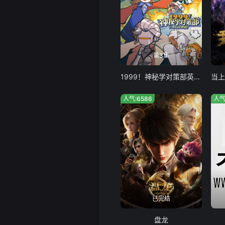
第3集
1999！神秘学对策部英配版
人气:6586
人气
已完结
盘龙