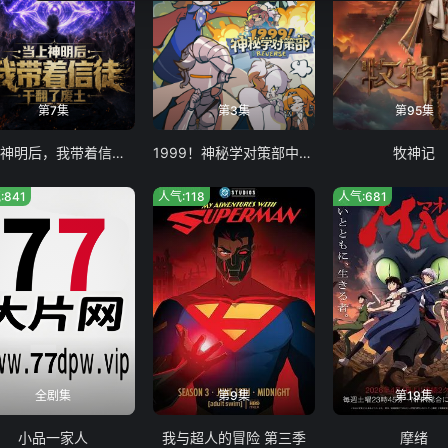
第7集
第3集
第95集
当上神明后，我带着信徒干翻了废土
1999！神秘学对策部中配版
牧神记
:841
人气:118
人气:681
全剧集
第9集
第19集
小品一家人
我与超人的冒险 第三季
摩绪