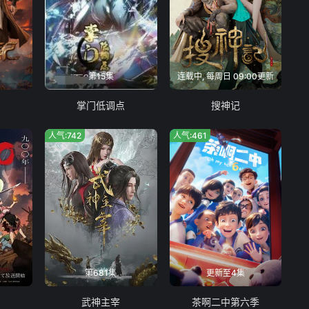
第15集
连载中, 每周日 09:00更新
掌门低调点
搜神记
人气:742
人气:461
第681集
更新至4集
武神主宰
茶啊二中第六季