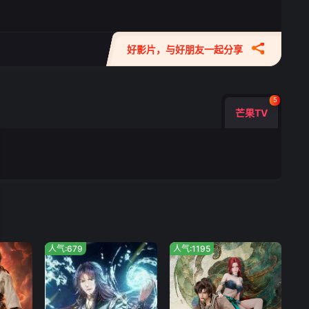
好影片，与好朋友一起分享
5
芒果TV
人气:679
人气:1195