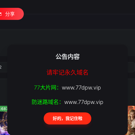
分享
公告内容
2
3
4
5
请牢记永久域名
77大片网：
www.77dpw.vip
防迷路域名：
www.77dpw.vip
:687
人气:603
人气:1.3万
好的，我记住啦