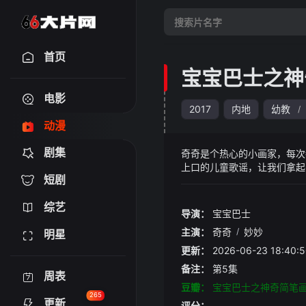
首页
宝宝巴士之神
电影
2017
内地
幼教
/
动漫
剧集
奇奇是个热心的小画家，每次
上口的儿童歌谣，让我们拿起
短剧
综艺
导演：
宝宝巴士
主演：
奇奇
/
妙妙
明星
更新：
2026-06-23 18:
备注：
第5集
周表
豆瓣：
宝宝巴士之神奇简笔画
265
更新
评分：