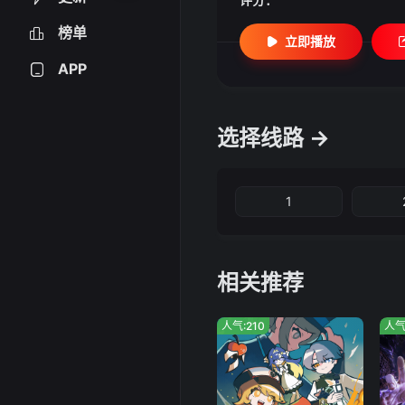
榜单
立即播放
APP
选择线路 →
1
相关推荐
人气:210
人气