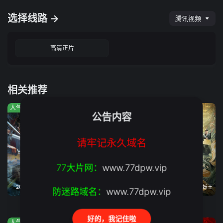
选择线路 →
腾讯视频
高清正片
相关推荐
人气:629
人气:999
人气:569
公告内容
请牢记永久域名
77大片网：
www.77dpw.vip
2026年08月04日上映
完结
保剑锋克拉拉激战绝世妖王
防迷路域名：
www.77dpw.vip
怒杀
绝密任务
长安伏妖
好的，我记住啦
人气:413
人气:636
人气:619