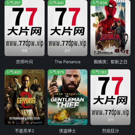
人气:257
人气:441
人气:636
完结
正片
抢先版
宗师叶问
The Penance
蜘蛛侠：崭新之日
人气:401
人气:875
人气:183
正片
正片
正片
不是羔羊2
侠盗绅士
烈焰狂沙