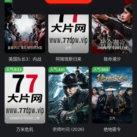
复联内讧 美队钢铁侠决裂
正片
2026年07月09日上映
美国队长3：内战
阿喀琉斯归来
致命潮汐
人气:633
人气:441
人气:569
2026年07月03日上映
正片
正片
万米危机
宗师叶问 (2026)
绝地密令