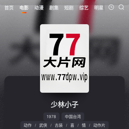
首页
电影
动漫
剧集
短剧
综艺
明星
周表
更
我的观影记录
暂无观看影片的记录
少林小子
1978
中国台湾
动作
武侠
古装
喜
情
动作片
/
/
/
/
/