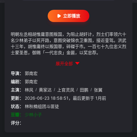
立即播放
明朝左丞相胡惟庸意图叛国，为阻止胡奸计，烈士们率领六十
名少林弟子以死开路，意图突破锦衣卫重围，接近銮驾。洪武
十三年，胡惟庸终以叛国罪，碎磔于市。一百七十九位忠义烈
士蒙圣恩，御赐「一代忠良」金匾，以奖忠荐。
展开全部
导演：
郭南宏
编剧：
郭南宏
主演：
林风
/
黄家达
/
上官灵凤
/
田鹏
/
张翼
更新：
2026-06-23 18:58:51，最后更新于 1月前
状态：
林秋楠组团斗匪徒
豆瓣：
少林小子
评分：