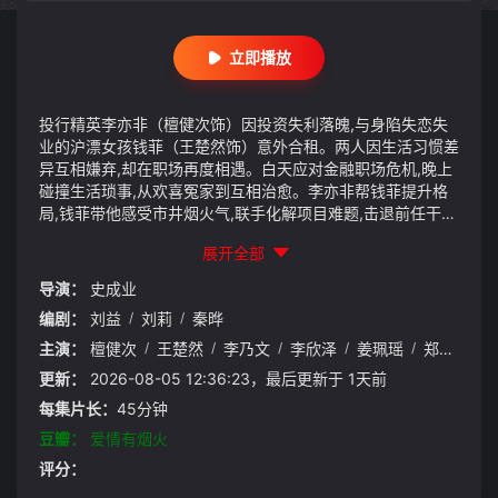
立即播放
投行精英李亦非（檀健次饰）因投资失利落魄,与身陷失恋失
业的沪漂女孩钱菲（王楚然饰）意外合租。两人因生活习惯差
异互相嫌弃,却在职场再度相遇。白天应对金融职场危机,晚上
碰撞生活琐事,从欢喜冤家到互相治愈。李亦非帮钱菲提升格
局,钱菲带他感受市井烟火气,联手化解项目难题,击退前任干
扰,最终收获爱情与事业双重圆满。
展开全部
导演：
史成业
编剧：
刘益
/
刘莉
/
秦晔
主演：
檀健次
/
王楚然
/
李乃文
/
李欣泽
/
姜珮瑶
/
郑水晶
/
更新：
2026-08-05 12:36:23，最后更新于 1天前
每集片长：
45分钟
豆瓣：
爱情有烟火
评分：