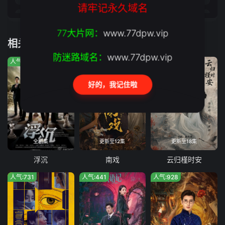
请牢记永久域名
第17集
第18集
77大片网：
www.77dpw.vip
相关推荐
第19集
第20集
防迷路域名：
www.77dpw.vip
人气:551
人气:41
人气:880
第21集
第22集
好的，我记住啦
第23集
第24集
第25集
第26集
第27集
第28集
全剧集
更新至12集
更新至18集
第29集
第30集
浮沉
南戏
云归槿时安
人气:731
人气:441
人气:928
第31集
第32集
第33集
第34集