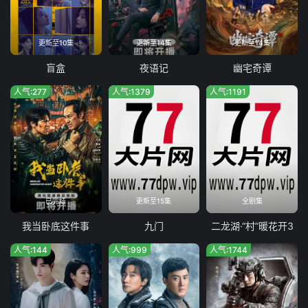
第35集
第36集
更新至10集
更新至14集
更新至14集
盲盒
夜语记
幽宅奇谭
人气:277
人气:1379
人气:1191
已完结
更新至15集
全剧集
我当卧底这件事
九门
二龙湖·“村”暖花开3
人气:144
人气:999
人气:1744