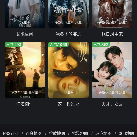
24集全
更新至16集/共26集
更新至30集/共36集
长歌莫问
凛冬下的罪恶
兵自风中来
人气:298
人气:1069
人气:852
更新至22集/共30集
33集全
更新至12集/共28集
江海潮生
这一秒过火
天才，女友
RSS订阅
百度地图
谷歌地图
搜狗地图
必应地图
360地图