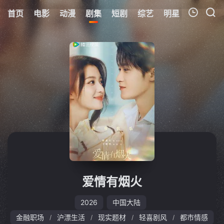
首页
电影
动漫
剧集
短剧
综艺
明星
周表
更
我的观影记录
暂无观看影片的记录
爱情有烟火
2026
中国大陆
金融职场
沪漂生活
现实题材
轻喜剧风
都市情感
/
/
/
/