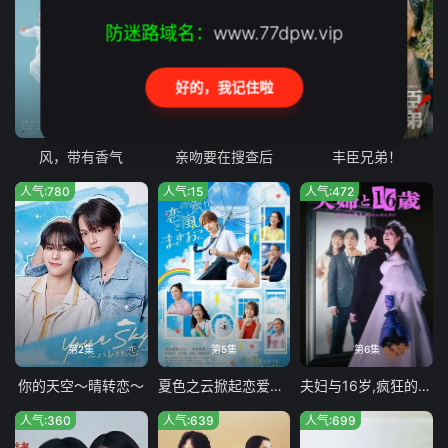
防迷路域名：
www.77dpw.vip
好的，我记住啦
第96集
第3集
第30集
风，带有香气
亲吻要在搜查后
丰臣兄弟！
人气:780
人气:15
人气:472
第2集
第5集
第6集
你的天空～晴转恋～
夏色之云掀起恋爱与风暴
夫妇与16岁,疯狂的邻居
人气:360
人气:639
人气:699