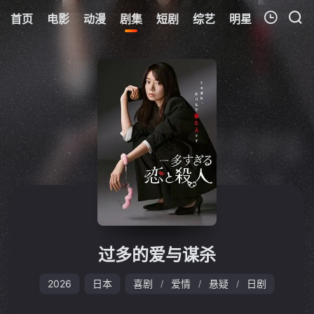
首页
电影
动漫
剧集
短剧
综艺
明星
周表
更
我的观影记录
暂无观看影片的记录
过多的爱与谋杀
2026
日本
喜剧
爱情
悬疑
日剧
/
/
/