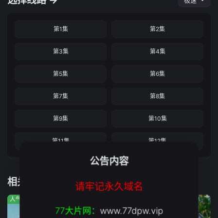
选择线路 →
极速
第1集
第2集
第3集
第4集
第5集
第6集
第7集
第8集
第9集
第10集
第11集
第12集
公告内容
相关推荐
请牢记永久域名
人气:147
人气:853
人气:602
77大片网：
www.77dpw.vip