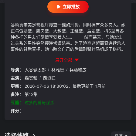
立即播放
谷崎真奈美是警视厅搜查一课的刑警，同时拥有众多恋人。她
正与傲娇型、肌肉型、大叔型、正经型、后辈型、抖S型等各
种各样的男友们尽情享受着人生。 然而某天，与她发生
过关系的男性突然接连惨遭杀害。为了追查这起离奇连续杀人
事件的背后真相，她与暗恋自己的后辈刑警壮马组成了搭档。
展开全部
导演：
大谷健太郎
/
林雅贵
/
兵藤和広
主演：
森宽和
/
西垣匠
更新：
2026-07-06 18:30:02，最后更新于 1月前
备注：
第12集
豆瓣：
过多的爱与谋杀
评分：