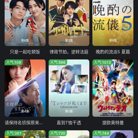
第6集
第3集
第6集
只是一起吃顿饭
律政节拍，逆转法庭
晚酌的流派5 夏篇
人气:109
人气:596
人气:1013
第4集
第5集
第6集
请保持名侦探原来的样子
直到T恤干透
提欧奥特曼
人气:367
人气:720
人气:744