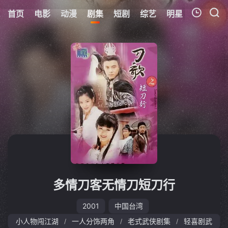
首页
电影
动漫
剧集
短剧
综艺
明星
周表
更
我的观影记录
暂无观看影片的记录
多情刀客无情刀短刀行
2001
中国台湾
小人物闯江湖
一人分饰两角
老式武侠剧集
轻喜剧武
/
/
/