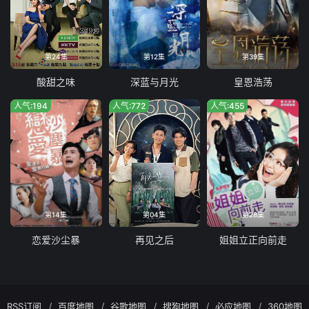
第24集
第12集
第39集
酸甜之味
深蓝与月光
皇恩浩荡
人气:194
人气:772
人气:455
第14集
第04集
第28集
恋爱沙尘暴
再见之后
姐姐立正向前走
RSS订阅
百度地图
谷歌地图
搜狗地图
必应地图
360地图