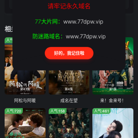
第15集
第16集完结
请牢记永久域名
77大片网：
www.77dpw.vip
相关推荐
防迷路域名：
www.77dpw.vip
人气:259
人气:378
人气:647
好的，我记住啦
第43集
第4集
第1集
阿松与阿暖
成名在望
来！金来号！
人气:720
人气:158
人气:461