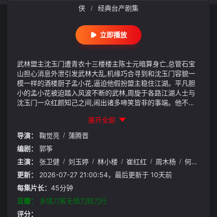
侠
经典台产剧集
/
立即播放
武林盟主沈玉门遭青衣十三楼楼主陈士元暗算身亡,总管石宝
山担心消息外泄引发武林大乱,机缘巧合寻到和沈玉门容貌一
模一样的酒楼厨子孟小花,逼迫他假扮盟主稳住江湖。平凡胆
小的孟小花被迫踏入风波不断的武林,周旋于各路江湖人士与
沈玉门一众红颜知己之间,闹出诸多啼笑皆非的事端。他不断
经历危机,慢慢褪去怯懦,在无心道长指点下自创菜刀刀法,以普
展开全部
通人的智慧化解各派恩怨,最终决战反派陈士元,平定江湖动乱,
事成之后携手爱人远离纷争,归隐山林。
导演：
鞠觉亮
/
蒲腾晋
编剧：
郭筝
主演：
张卫健
/
刘玉婷
/
林小楼
/
崔红红
/
周木杨
/
何中华
/
更新：
2026-07-27 21:00:54，最后更新于 10天前
每集片长：
45分钟
豆瓣：
多情刀客无情刀短刀行
评分：