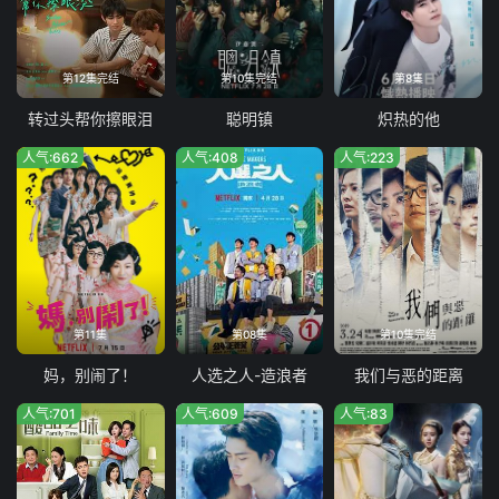
第12集完结
第10集完结
第8集
转过头帮你擦眼泪
聪明镇
炽热的他
人气:662
人气:408
人气:223
第11集
第08集
第10集完结
妈，别闹了！
人选之人-造浪者
我们与恶的距离
人气:701
人气:609
人气:83