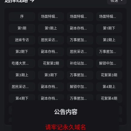
选择线路 →
极速
序
场面特辑第1期
场面特辑第2期
场面特辑第3期
第1期
第1期上
副本存档中第1期
第1期下
迷妹专访
居民采访第1期
万事屋加更第1期
第2期上
第2期下
副本存档中第2期
居民采访第2期
万事屋加更第2期
吃播大赏第1期
花絮第2期
补给站加更第1期
解锁中加更第3期
第3期上
第3期下
万事屋加更第3期
花絮第3期
居民采访第3期
副本存档中第3期
解锁中加更第4期
第4期上
第4期下
副本存档中第4期
万事屋加更第4期
花絮第4期
吃播大赏第2期
补给站加更第2期
副本加更第1期
副本加更第1期下
公告内容
副本加更第2期
万事屋特别加更
副本加更第2期下
惊喜连线全程回放
请牢记永久域名